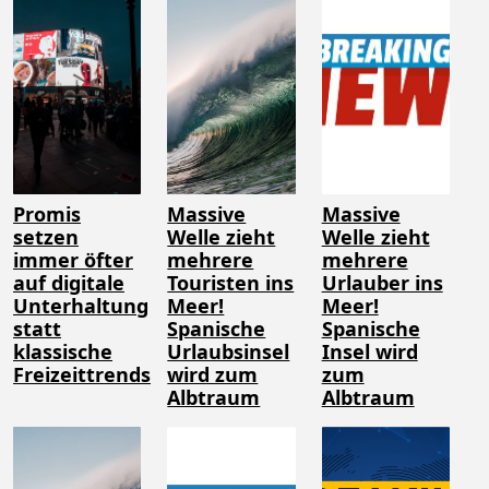
Promis
Massive
Massive
setzen
Welle zieht
Welle zieht
immer öfter
mehrere
mehrere
auf digitale
Touristen ins
Urlauber ins
Unterhaltung
Meer!
Meer!
statt
Spanische
Spanische
klassische
Urlaubsinsel
Insel wird
Freizeittrends
wird zum
zum
Albtraum
Albtraum