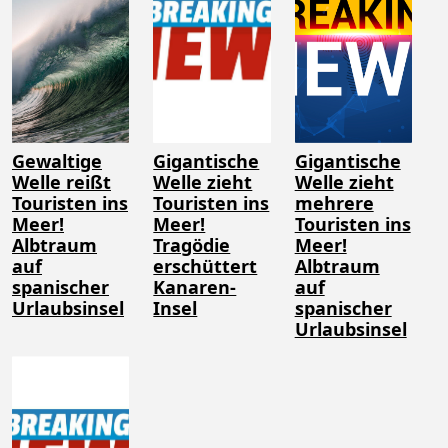
Gewaltige
Gigantische
Gigantische
Welle reißt
Welle zieht
Welle zieht
Touristen ins
Touristen ins
mehrere
Meer!
Meer!
Touristen ins
Albtraum
Tragödie
Meer!
auf
erschüttert
Albtraum
spanischer
Kanaren-
auf
Urlaubsinsel
Insel
spanischer
Urlaubsinsel