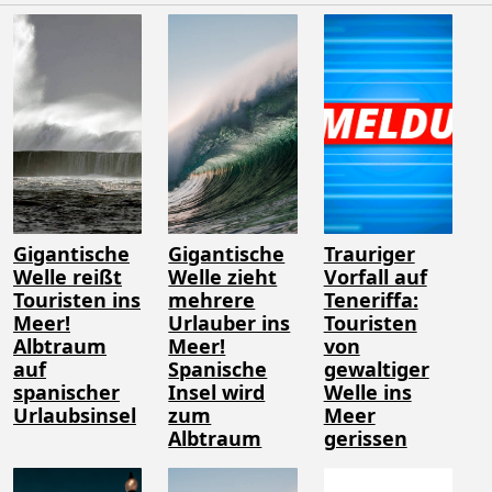
Gigantische
Gigantische
Trauriger
Welle reißt
Welle zieht
Vorfall auf
Touristen ins
mehrere
Teneriffa:
Meer!
Urlauber ins
Touristen
Albtraum
Meer!
von
auf
Spanische
gewaltiger
spanischer
Insel wird
Welle ins
Urlaubsinsel
zum
Meer
Albtraum
gerissen