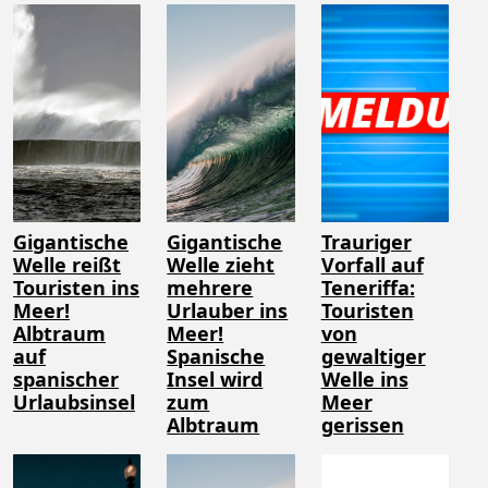
Gigantische
Gigantische
Trauriger
Welle reißt
Welle zieht
Vorfall auf
Touristen ins
mehrere
Teneriffa:
Meer!
Urlauber ins
Touristen
Albtraum
Meer!
von
auf
Spanische
gewaltiger
spanischer
Insel wird
Welle ins
Urlaubsinsel
zum
Meer
Albtraum
gerissen