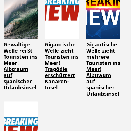
Gewaltige
Gigantische
Gigantische
Welle reißt
Welle zieht
Welle zieht
Touristen ins
Touristen ins
mehrere
Meer!
Meer!
Touristen ins
Albtraum
Tragödie
Meer!
auf
erschüttert
Albtraum
spanischer
Kanaren-
auf
Urlaubsinsel
Insel
spanischer
Urlaubsinsel