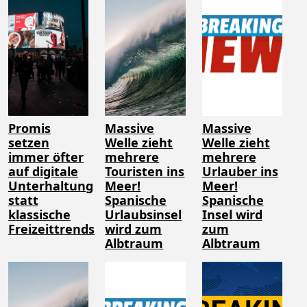
Promis
Massive
Massive
setzen
Welle zieht
Welle zieht
immer öfter
mehrere
mehrere
auf digitale
Touristen ins
Urlauber ins
Unterhaltung
Meer!
Meer!
statt
Spanische
Spanische
klassische
Urlaubsinsel
Insel wird
Freizeittrends
wird zum
zum
Albtraum
Albtraum