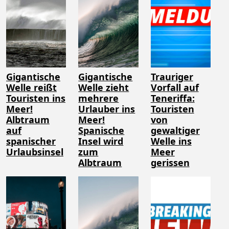
Gigantische
Gigantische
Trauriger
Welle reißt
Welle zieht
Vorfall auf
Touristen ins
mehrere
Teneriffa:
Meer!
Urlauber ins
Touristen
Albtraum
Meer!
von
auf
Spanische
gewaltiger
spanischer
Insel wird
Welle ins
Urlaubsinsel
zum
Meer
Albtraum
gerissen