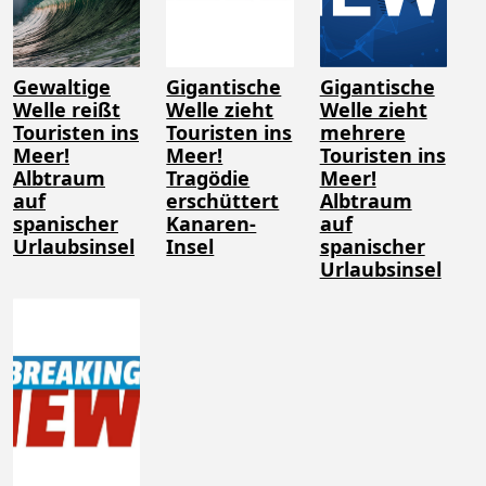
Gewaltige
Gigantische
Gigantische
Welle reißt
Welle zieht
Welle zieht
Touristen ins
Touristen ins
mehrere
Meer!
Meer!
Touristen ins
Albtraum
Tragödie
Meer!
auf
erschüttert
Albtraum
spanischer
Kanaren-
auf
Urlaubsinsel
Insel
spanischer
Urlaubsinsel