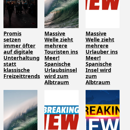
Promis
Massive
Massive
setzen
Welle zieht
Welle zieht
immer öfter
mehrere
mehrere
auf digitale
Touristen ins
Urlauber ins
Unterhaltung
Meer!
Meer!
statt
Spanische
Spanische
klassische
Urlaubsinsel
Insel wird
Freizeittrends
wird zum
zum
Albtraum
Albtraum