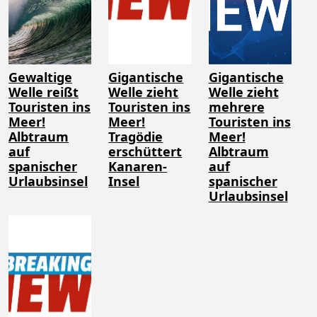
Gewaltige
Gigantische
Gigantische
Welle reißt
Welle zieht
Welle zieht
Touristen ins
Touristen ins
mehrere
Meer!
Meer!
Touristen ins
Albtraum
Tragödie
Meer!
auf
erschüttert
Albtraum
spanischer
Kanaren-
auf
Urlaubsinsel
Insel
spanischer
Urlaubsinsel