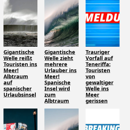
Gigantische
Gigantische
Trauriger
Welle reißt
Welle zieht
Vorfall auf
Touristen ins
mehrere
Teneriffa:
Meer!
Urlauber ins
Touristen
Albtraum
Meer!
von
auf
Spanische
gewaltiger
spanischer
Insel wird
Welle ins
Urlaubsinsel
zum
Meer
Albtraum
gerissen