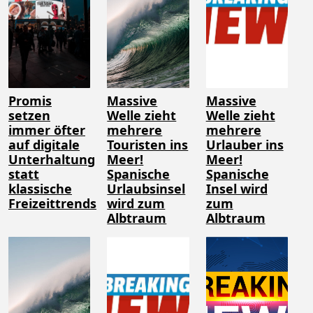
Promis
Massive
Massive
setzen
Welle zieht
Welle zieht
immer öfter
mehrere
mehrere
auf digitale
Touristen ins
Urlauber ins
Unterhaltung
Meer!
Meer!
statt
Spanische
Spanische
klassische
Urlaubsinsel
Insel wird
Freizeittrends
wird zum
zum
Albtraum
Albtraum