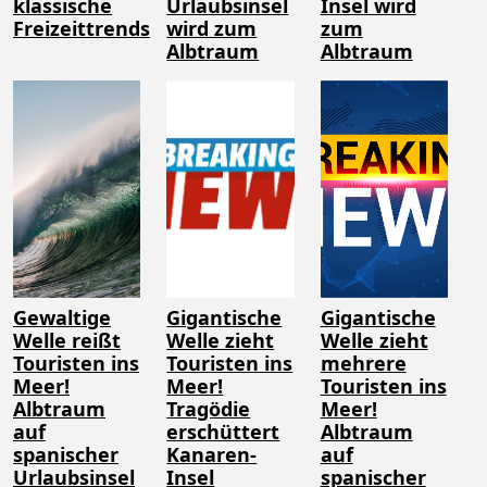
klassische
Urlaubsinsel
Insel wird
Freizeittrends
wird zum
zum
Albtraum
Albtraum
Gewaltige
Gigantische
Gigantische
Welle reißt
Welle zieht
Welle zieht
Touristen ins
Touristen ins
mehrere
Meer!
Meer!
Touristen ins
Albtraum
Tragödie
Meer!
auf
erschüttert
Albtraum
spanischer
Kanaren-
auf
Urlaubsinsel
Insel
spanischer