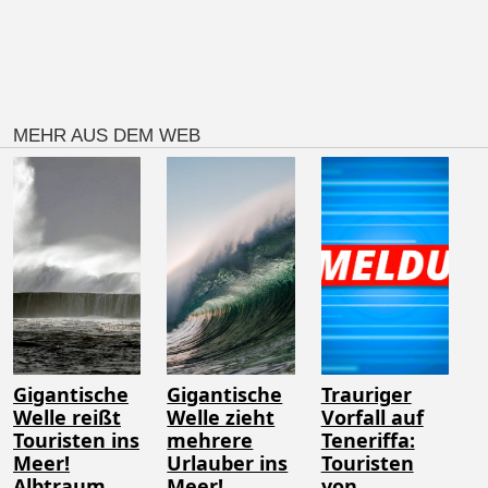
MEHR AUS DEM WEB
Gigantische
Gigantische
Trauriger
Welle reißt
Welle zieht
Vorfall auf
Touristen ins
mehrere
Teneriffa:
Meer!
Urlauber ins
Touristen
Albtraum
Meer!
von