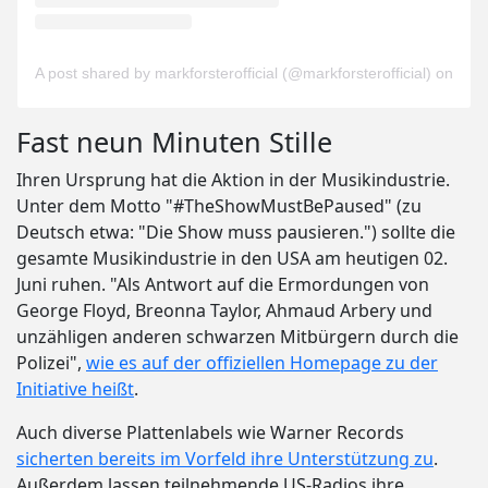
A post shared by markforsterofficial (@markforsterofficial)
on
Jun 
Fast neun Minuten Stille
Ihren Ursprung hat die Aktion in der Musikindustrie.
Unter dem Motto "#TheShowMustBePaused" (zu
Deutsch etwa: "Die Show muss pausieren.") sollte die
gesamte Musikindustrie in den USA am heutigen 02.
Juni ruhen. "Als Antwort auf die Ermordungen von
George Floyd, Breonna Taylor, Ahmaud Arbery und
unzähligen anderen schwarzen Mitbürgern durch die
Polizei",
wie es auf der offiziellen Homepage zu der
Initiative heißt
.
Auch diverse Plattenlabels wie Warner Records
sicherten bereits im Vorfeld ihre Unterstützung zu
.
Außerdem lassen teilnehmende US-Radios ihre