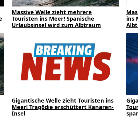
Massive Welle zieht mehrere
Mas
e
Touristen ins Meer! Spanische
ins 
Urlaubsinsel wird zum Albtraum
Alb
Gigantische Welle zieht Touristen ins
Giga
Meer! Tragödie erschüttert Kanaren-
Tour
Insel
span