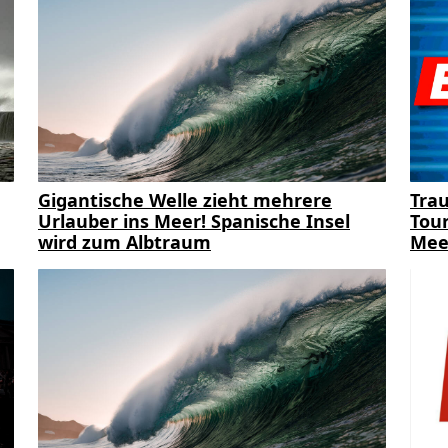
Gigantische Welle zieht mehrere
Trau
Urlauber ins Meer! Spanische Insel
Tour
wird zum Albtraum
Mee