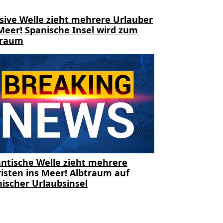
sive Welle zieht mehrere Urlauber
Meer! Spanische Insel wird zum
traum
ntische Welle zieht mehrere
isten ins Meer! Albtraum auf
ischer Urlaubsinsel