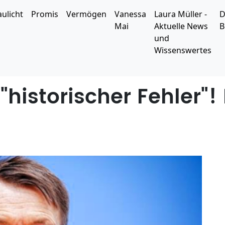
aulicht
Promis
Vermögen
Vanessa
Laura Müller -
D
Mai
Aktuelle News
B
und
Wissenswertes
historischer Fehler"!
g