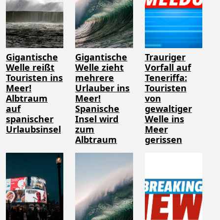
Gigantische
Gigantische
Trauriger
Welle reißt
Welle zieht
Vorfall auf
Touristen ins
mehrere
Teneriffa:
Meer!
Urlauber ins
Touristen
Albtraum
Meer!
von
auf
Spanische
gewaltiger
spanischer
Insel wird
Welle ins
Urlaubsinsel
zum
Meer
Albtraum
gerissen