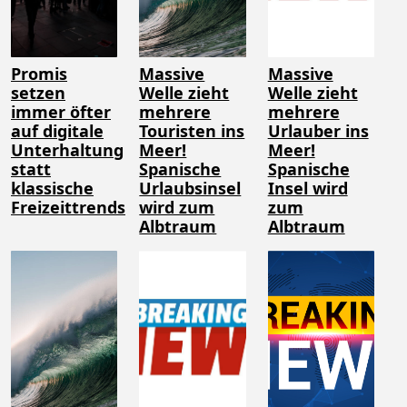
Promis
Massive
Massive
setzen
Welle zieht
Welle zieht
immer öfter
mehrere
mehrere
auf digitale
Touristen ins
Urlauber ins
Unterhaltung
Meer!
Meer!
statt
Spanische
Spanische
klassische
Urlaubsinsel
Insel wird
Freizeittrends
wird zum
zum
Albtraum
Albtraum