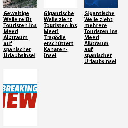
Gewaltige
Gigantische
Gigantische
Welle reißt
Welle zieht
Welle zieht
Touristen ins
Touristen ins
mehrere
Meer!
Meer!
Touristen ins
Albtraum
Tragödie
Meer!
auf
erschüttert
Albtraum
spanischer
Kanaren-
auf
Urlaubsinsel
Insel
spanischer
Urlaubsinsel