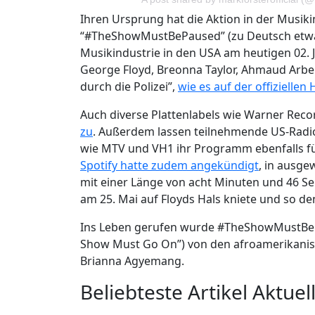
Ihren Ursprung hat die Aktion in der Musik
“#TheShowMustBePaused” (zu Deutsch etwa: 
Musikindustrie in den USA am heutigen 02. 
George Floyd, Breonna Taylor, Ahmaud Arb
durch die Polizei”,
wie es auf der offiziellen
Auch diverse Plattenlabels wie Warner Rec
zu
. Außerdem lassen teilnehmende US-Radi
wie MTV und VH1 ihr Programm ebenfalls fü
Spotify hatte zudem angekündigt
, in ausge
mit einer Länge von acht Minuten und 46 Sek
am 25. Mai auf Floyds Hals kniete und so d
Ins Leben gerufen wurde #TheShowMustBeP
Show Must Go On”) von den afroamerikani
Brianna Agyemang.
Beliebteste Artikel Aktuell