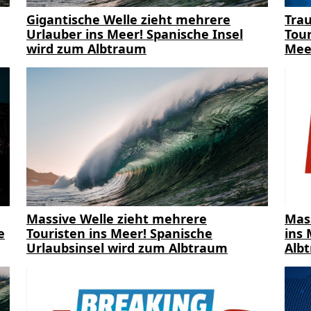
Gigantische Welle zieht mehrere
Trau
Urlauber ins Meer! Spanische Insel
Tour
wird zum Albtraum
Mee
Massive Welle zieht mehrere
Mas
e
Touristen ins Meer! Spanische
ins 
Urlaubsinsel wird zum Albtraum
Alb