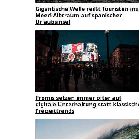
Gigantische Welle reißt Touristen ins
Meer! Albtraum auf spanischer
Urlaubsinsel
Promis setzen immer öfter auf
digitale Unterhaltung statt klassisch
Freizeittrends