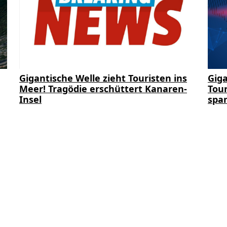
Gigantische Welle zieht Touristen ins
Giga
Meer! Tragödie erschüttert Kanaren-
Tour
Insel
span