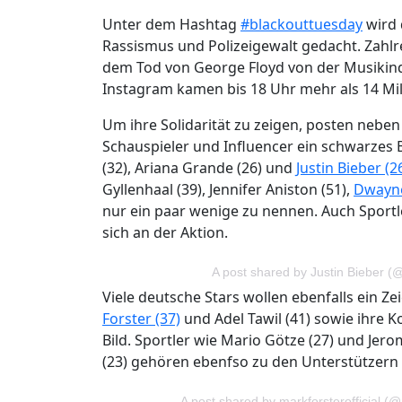
Unter dem Hashtag
#blackouttuesday
wird 
Rassismus und Polizeigewalt gedacht. Zahlre
dem Tod von George Floyd von der Musikindu
Instagram kamen bis 18 Uhr mehr als 14 Mi
Um ihre Solidarität zu zeigen, posten nebe
Schauspieler und Influencer ein schwarzes 
(32), Ariana Grande (26) und
Justin Bieber (2
Gyllenhaal (39), Jennifer Aniston (51),
Dwayne
nur ein paar wenige zu nennen. Auch Sportl
sich an der Aktion.
A post shared by Justin Bieber (@
Viele deutsche Stars wollen ebenfalls ein Z
Forster (37)
und Adel Tawil (41) sowie ihre K
Bild. Sportler wie Mario Götze (27) und Jer
(23) gehören ebenfso zu den Unterstützern 
A post shared by markforsterofficial (@m