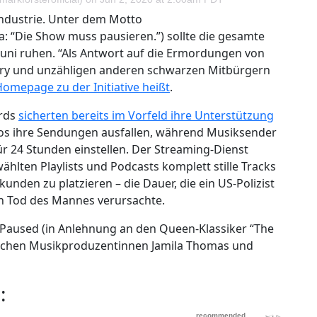
industrie. Unter dem Motto
“Die Show muss pausieren.”) sollte die gesamte
Juni ruhen. “Als Antwort auf die Ermordungen von
ery und unzähligen anderen schwarzen Mitbürgern
 Homepage zu der Initiative heißt
.
ords
sicherten bereits im Vorfeld ihre Unterstützung
os ihre Sendungen ausfallen, während Musiksender
r 24 Stunden einstellen. Der Streaming-Dienst
wählten Playlists und Podcasts komplett stille Tracks
unden zu platzieren – die Dauer, die ein US-Polizist
en Tod des Mannes verursachte.
aused (in Anlehnung an den Queen-Klassiker “The
schen Musikproduzentinnen Jamila Thomas und
: