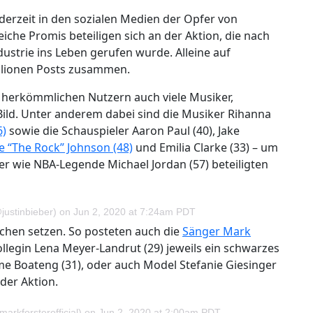
derzeit in den sozialen Medien der Opfer von
iche Promis beteiligen sich an der Aktion, die nach
strie ins Leben gerufen wurde. Alleine auf
llionen Posts zusammen.
n herkömmlichen Nutzern auch viele Musiker,
Bild. Unter anderem dabei sind die Musiker Rihanna
6)
sowie die Schauspieler Aaron Paul (40), Jake
 “The Rock” Johnson (48)
und Emilia Clarke (33) – um
er wie NBA-Legende Michael Jordan (57) beteiligten
justinbieber)
on
Jun 2, 2020 at 7:24am PDT
eichen setzen. So posteten auch die
Sänger Mark
ollegin Lena Meyer-Landrut (29) jeweils ein schwarzes
ome Boateng (31), oder auch Model Stefanie Giesinger
der Aktion.
arkforsterofficial)
on
Jun 2, 2020 at 2:00am PDT