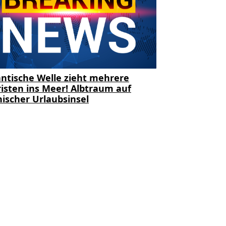
ntische Welle zieht mehrere
isten ins Meer! Albtraum auf
ischer Urlaubsinsel