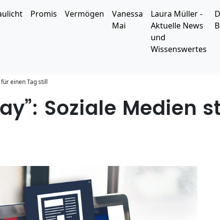
aulicht
Promis
Vermögen
Vanessa
Laura Müller -
D
Mai
Aktuelle News
B
und
Wissenswertes
ür einen Tag still
ay”: Soziale Medien s