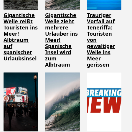
Gigantische
Gigantische
Trauriger
Welle reißt
Welle zieht
Vorfall auf
Touristen ins
mehrere
Teneriffa:
Meer!
Urlauber ins
Touristen
Albtraum
Meer!
von
auf
Spanische
gewaltiger
spanischer
Insel wird
Welle ins
Urlaubsinsel
zum
Meer
Albtraum
gerissen