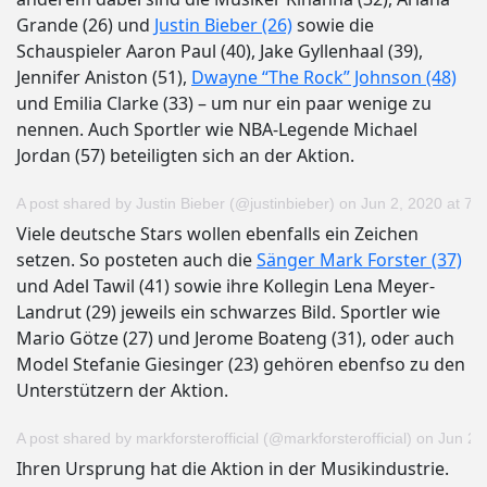
Grande (26) und
Justin Bieber (26)
sowie die
Schauspieler Aaron Paul (40), Jake Gyllenhaal (39),
Jennifer Aniston (51),
Dwayne “The Rock” Johnson (48)
und Emilia Clarke (33) – um nur ein paar wenige zu
nennen. Auch Sportler wie NBA-Legende Michael
Jordan (57) beteiligten sich an der Aktion.
A post shared by Justin Bieber (@justinbieber)
on
Jun 2, 2020 at 7
Viele deutsche Stars wollen ebenfalls ein Zeichen
setzen. So posteten auch die
Sänger Mark Forster (37)
und Adel Tawil (41) sowie ihre Kollegin Lena Meyer-
Landrut (29) jeweils ein schwarzes Bild. Sportler wie
Mario Götze (27) und Jerome Boateng (31), oder auch
Model Stefanie Giesinger (23) gehören ebenfso zu den
Unterstützern der Aktion.
A post shared by markforsterofficial (@markforsterofficial)
on
Jun 2,
Ihren Ursprung hat die Aktion in der Musikindustrie.