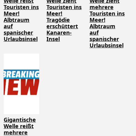
Welle reißt
Welle zieht
Welle zieht
Touristen ins
Touristen ins
mehrere
Meer!
Meer!
Touristen ins
Albtraum
Tragödie
Meer!
auf
erschüttert
Albtraum
spanischer
Kanaren-
auf
Urlaubsinsel
Insel
spanischer
Urlaubsinsel
Gigantische
Welle reißt
mehrere