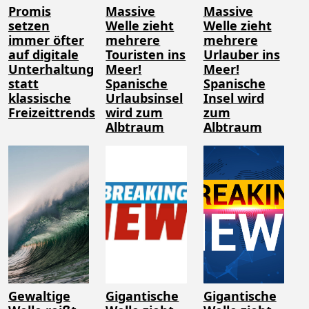
Promis
Massive
Massive
setzen
Welle zieht
Welle zieht
immer öfter
mehrere
mehrere
auf digitale
Touristen ins
Urlauber ins
Unterhaltung
Meer!
Meer!
statt
Spanische
Spanische
klassische
Urlaubsinsel
Insel wird
Freizeittrends
wird zum
zum
Albtraum
Albtraum
Gewaltige
Gigantische
Gigantische