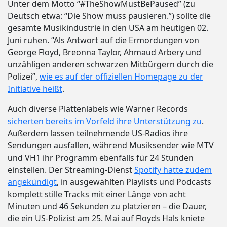
Unter dem Motto “#TheShowMustBePaused” (zu
Deutsch etwa: “Die Show muss pausieren.”) sollte die
gesamte Musikindustrie in den USA am heutigen 02.
Juni ruhen. “Als Antwort auf die Ermordungen von
George Floyd, Breonna Taylor, Ahmaud Arbery und
unzähligen anderen schwarzen Mitbürgern durch die
Polizei”,
wie es auf der offiziellen Homepage zu der
Initiative heißt
.
Auch diverse Plattenlabels wie Warner Records
sicherten bereits im Vorfeld ihre Unterstützung zu
.
Außerdem lassen teilnehmende US-Radios ihre
Sendungen ausfallen, während Musiksender wie MTV
und VH1 ihr Programm ebenfalls für 24 Stunden
einstellen. Der Streaming-Dienst
Spotify hatte zudem
angekündigt
, in ausgewählten Playlists und Podcasts
komplett stille Tracks mit einer Länge von acht
Minuten und 46 Sekunden zu platzieren – die Dauer,
die ein US-Polizist am 25. Mai auf Floyds Hals kniete