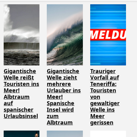
Gigantische
Gigantische
Trauriger
Welle reißt
Welle zieht
Vorfall auf
Touristen ins
mehrere
Teneriffa:
Meer!
Urlauber ins
Touristen
Albtraum
Meer!
von
auf
Spanische
gewaltiger
spanischer
Insel wird
Welle ins
Urlaubsinsel
zum
Meer
Albtraum
gerissen