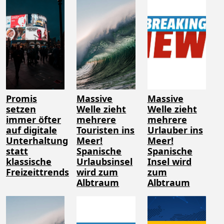
Promis
Massive
Massive
setzen
Welle zieht
Welle zieht
immer öfter
mehrere
mehrere
auf digitale
Touristen ins
Urlauber ins
Unterhaltung
Meer!
Meer!
statt
Spanische
Spanische
klassische
Urlaubsinsel
Insel wird
Freizeittrends
wird zum
zum
Albtraum
Albtraum