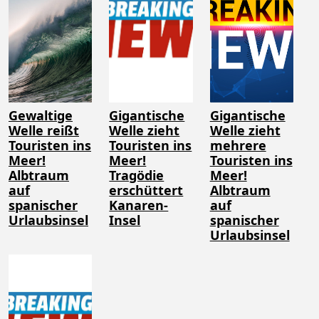
Gewaltige
Gigantische
Gigantische
Welle reißt
Welle zieht
Welle zieht
Touristen ins
Touristen ins
mehrere
Meer!
Meer!
Touristen ins
Albtraum
Tragödie
Meer!
auf
erschüttert
Albtraum
spanischer
Kanaren-
auf
Urlaubsinsel
Insel
spanischer
Urlaubsinsel