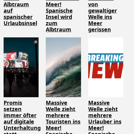
Albtraum
Meer!
von
auf
Spanische
gewaltiger
spanischer
Insel wird
Welle ins
Urlaubsinsel
zum
Meer
Albtraum
gerissen
Promis
Massive
Massive
setzen
Welle zieht
Welle zieht
immer öfter
mehrere
mehrere
auf digitale
Touristen ins
Urlauber ins
Unterhaltung
Meer!
Meer!