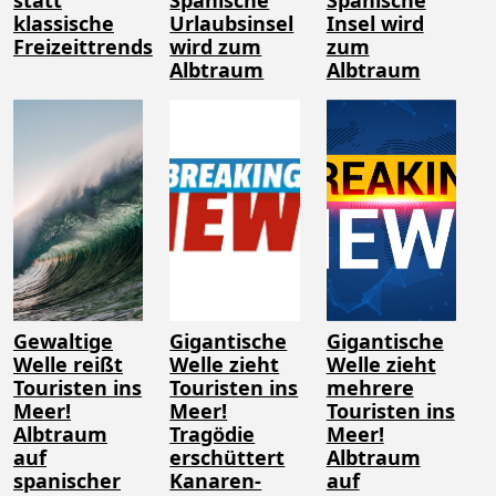
statt
Spanische
Spanische
klassische
Urlaubsinsel
Insel wird
Freizeittrends
wird zum
zum
Albtraum
Albtraum
Gewaltige
Gigantische
Gigantische
Welle reißt
Welle zieht
Welle zieht
Touristen ins
Touristen ins
mehrere
Meer!
Meer!
Touristen ins
Albtraum
Tragödie
Meer!
auf
erschüttert
Albtraum
spanischer
Kanaren-
auf