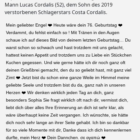
Mann Lucas Cordalis (52), dem Sohn des 2019
verstorbenen Schlagerstars Costa Cordalis.
Mein geliebter Engel ❤️ Heute wäre dein 76. Geburtstag ❤️
Verdammt, du fehlst einfach so ! Mit Tränen in den Augen
schaue ich auf dieses Bild von deinem letzten Geburtstag… Du
warst schon so schwach und hast trotzdem mit uns gelacht,
hattest keinen Appetit und trotzdem uns zu Liebe ein Stückchen
Kuchen gegessen. Und wie gerne hätte ich dir noch ganz oft
deinen Grießbrei gemacht, den du so geliebt hast, mit ganz viel
Zimt ❤️ Jetzt bist du schon eine ganze Weile im Himmel meine
geliebte Seele und trotzdem bist du da, ganz nah in unseren
Herzen ❤️ Wir denken wirklich jeden Tag an dich, ganz
besonders Sophia Sie fragt wirklich oft nach dir, vermisst dich,
liebt dich über alles Ihre Erinnerung an dich ist sehr klar, als
wäre überhaupt keine Zeit vergangen. Ich wünschte, sie hätte
dich noch sehr lange an ihrer Seite gehabt. Ich bin so dankbar
für so viele Momente mit dir, Danke dass ich dich kennenlernen
durfte, mein Herz ❤️ Dein Dannchen. σε αγαπώ ❤️