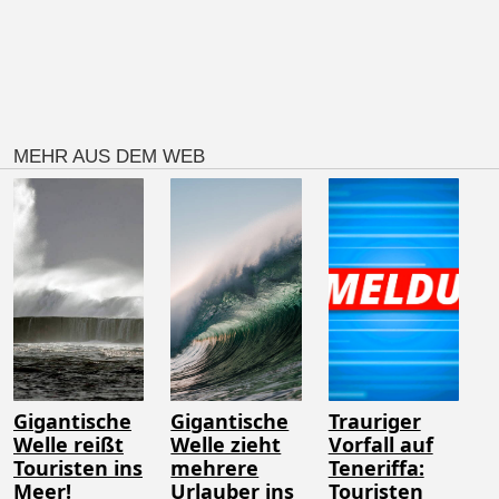
MEHR AUS DEM WEB
Gigantische
Gigantische
Trauriger
Welle reißt
Welle zieht
Vorfall auf
Touristen ins
mehrere
Teneriffa:
Meer!
Urlauber ins
Touristen