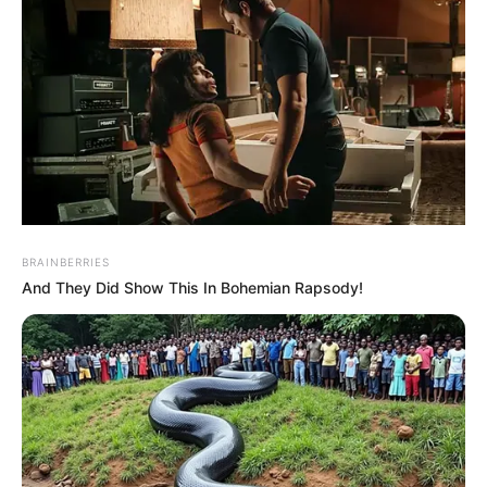
Insider weiter. Um die gemeinsamen Kinder wollten die
Schauspielerin und der Produzent sich demnach
weiterhin gemeinsam als Team kümmern.
2006 lernten Brewster und Form sich am Set des
Horrorfilms "Texas Chainsaw Massacre: The
Beginning" kennen. Bereits im Mai 2007 folgte ihre
Hochzeit auf den Bahamas. Sie haben zwei
gemeinsame Söhne, Julian (6) und Rowan (3).
BRAINBERRIES
And They Did Show This In Bohemian Rapsody!