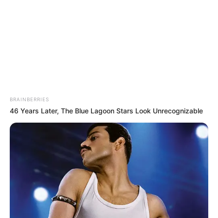
immer öfter
mehrere
mehrere
auf digitale
Touristen ins
Urlauber ins
Unterhaltung
Meer!
Meer!
statt
Spanische
Spanische
klassische
Urlaubsinsel
Insel wird
Freizeittrends
wird zum
zum
Albtraum
Albtraum
BRAINBERRIES
46 Years Later, The Blue Lagoon Stars Look Unrecognizable
Gewaltige
Gigantische
Gigantische
Welle reißt
Welle zieht
Welle zieht
Touristen ins
Touristen ins
mehrere