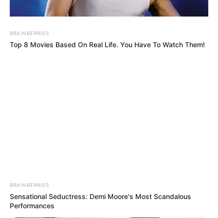
Meer!
Meer!
Touristen ins
Albtraum
Tragödie
Meer!
auf
erschüttert
Albtraum
spanischer
Kanaren-
auf
BRAINBERRIES
Urlaubsinsel
Insel
spanischer
Top 8 Movies Based On Real Life. You Have To Watch Them!
Urlaubsinsel
Gigantische
Welle reißt
BRAINBERRIES
mehrere
Sensational Seductress: Demi Moore's Most Scandalous
Touristen ins
Performances
Meer!