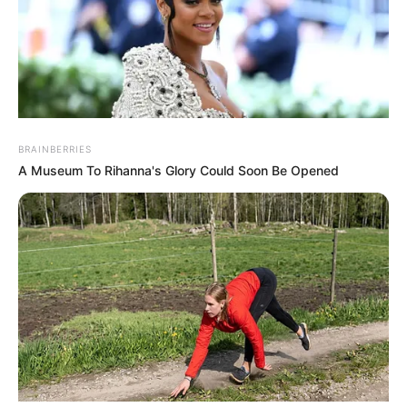
BRAINBERRIES
A Museum To Rihanna's Glory Could Soon Be Opened
MEHR AUS DEM WEB