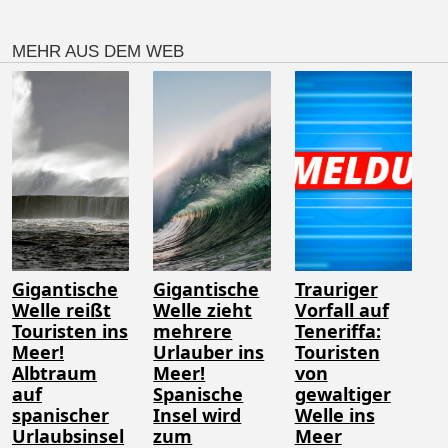
MEHR AUS DEM WEB
Gigantische
Gigantische
Trauriger
Welle reißt
Welle zieht
Vorfall auf
Touristen ins
mehrere
Teneriffa:
Meer!
Urlauber ins
Touristen
Albtraum
Meer!
von
auf
Spanische
gewaltiger
spanischer
Insel wird
Welle ins
Urlaubsinsel
zum
Meer