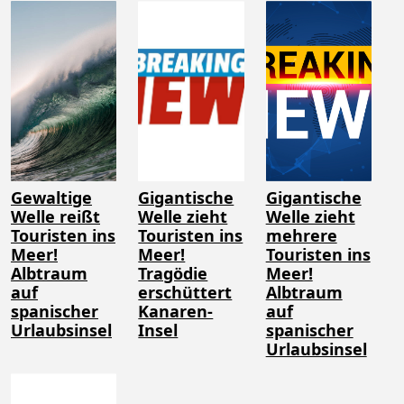
Gewaltige
Gigantische
Gigantische
Welle reißt
Welle zieht
Welle zieht
Touristen ins
Touristen ins
mehrere
Meer!
Meer!
Touristen ins
Albtraum
Tragödie
Meer!
auf
erschüttert
Albtraum
spanischer
Kanaren-
auf
Urlaubsinsel
Insel
spanischer
Urlaubsinsel