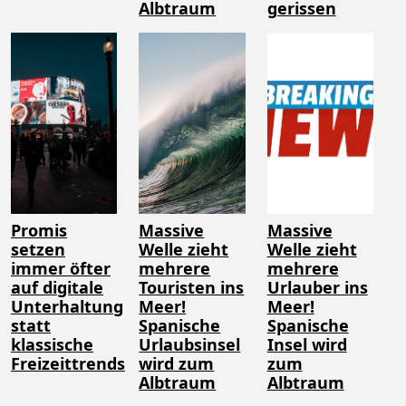
Albtraum
gerissen
Promis
Massive
Massive
setzen
Welle zieht
Welle zieht
immer öfter
mehrere
mehrere
auf digitale
Touristen ins
Urlauber ins
Unterhaltung
Meer!
Meer!
statt
Spanische
Spanische
klassische
Urlaubsinsel
Insel wird
Freizeittrends
wird zum
zum
Albtraum
Albtraum