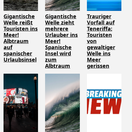
Gigantische
Gigantische
Trauriger
Welle reißt
Welle zieht
Vorfall auf
Touristen ins
mehrere
Teneriffa:
Meer!
Urlauber ins
Touristen
Albtraum
Meer!
von
auf
Spanische
gewaltiger
spanischer
Insel wird
Welle ins
Urlaubsinsel
zum
Meer
Albtraum
gerissen