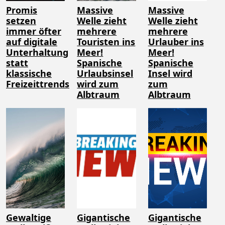
Promis
Massive
Massive
setzen
Welle zieht
Welle zieht
immer öfter
mehrere
mehrere
auf digitale
Touristen ins
Urlauber ins
Unterhaltung
Meer!
Meer!
statt
Spanische
Spanische
klassische
Urlaubsinsel
Insel wird
Freizeittrends
wird zum
zum
Albtraum
Albtraum
Gewaltige
Gigantische
Gigantische