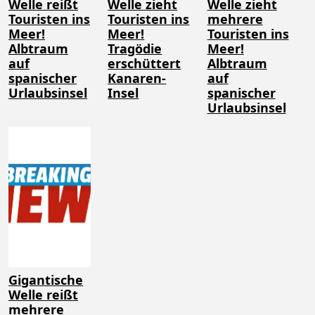
Welle reißt
Welle zieht
Welle zieht
Touristen ins
Touristen ins
mehrere
Meer!
Meer!
Touristen ins
Albtraum
Tragödie
Meer!
auf
erschüttert
Albtraum
spanischer
Kanaren-
auf
Urlaubsinsel
Insel
spanischer
Urlaubsinsel
Gigantische
Welle reißt
mehrere