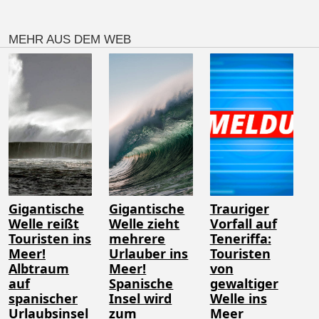
MEHR AUS DEM WEB
Gigantische
Gigantische
Trauriger
Welle reißt
Welle zieht
Vorfall auf
Touristen ins
mehrere
Teneriffa:
Meer!
Urlauber ins
Touristen
Albtraum
Meer!
von
auf
Spanische
gewaltiger
spanischer
Insel wird
Welle ins
Urlaubsinsel
zum
Meer