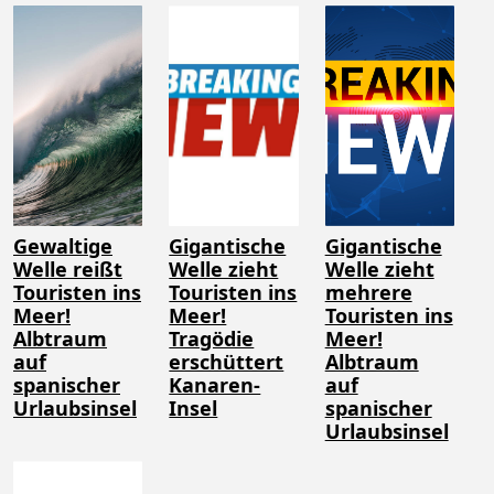
Gewaltige
Gigantische
Gigantische
Welle reißt
Welle zieht
Welle zieht
Touristen ins
Touristen ins
mehrere
Meer!
Meer!
Touristen ins
Albtraum
Tragödie
Meer!
auf
erschüttert
Albtraum
spanischer
Kanaren-
auf
Urlaubsinsel
Insel
spanischer
Urlaubsinsel