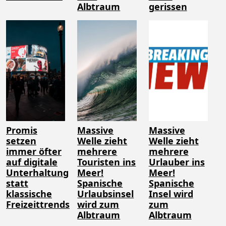
Albtraum
gerissen
Promis
Massive
Massive
setzen
Welle zieht
Welle zieht
immer öfter
mehrere
mehrere
auf digitale
Touristen ins
Urlauber ins
Unterhaltung
Meer!
Meer!
statt
Spanische
Spanische
klassische
Urlaubsinsel
Insel wird
Freizeittrends
wird zum
zum
Albtraum
Albtraum