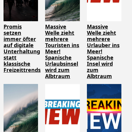
Promis
Massive
Massive
setzen
Welle zieht
Welle zieht
immer öfter
mehrere
mehrere
auf digitale
Touristen ins
Urlauber ins
Unterhaltung
Meer!
Meer!
statt
Spanische
Spanische
klassische
Urlaubsinsel
Insel wird
Freizeittrends
wird zum
zum
Albtraum
Albtraum