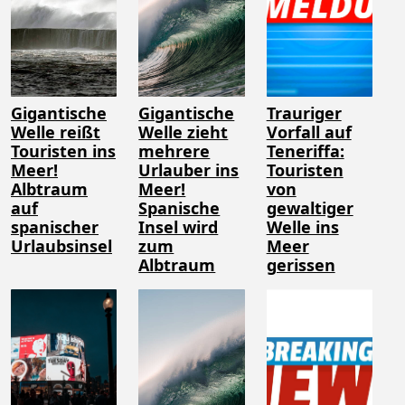
Gigantische
Gigantische
Trauriger
Welle reißt
Welle zieht
Vorfall auf
Touristen ins
mehrere
Teneriffa:
Meer!
Urlauber ins
Touristen
Albtraum
Meer!
von
auf
Spanische
gewaltiger
spanischer
Insel wird
Welle ins
Urlaubsinsel
zum
Meer
Albtraum
gerissen