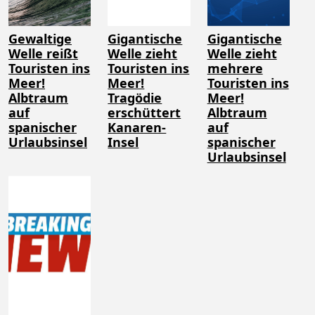
Gewaltige
Gigantische
Gigantische
Welle reißt
Welle zieht
Welle zieht
Touristen ins
Touristen ins
mehrere
Meer!
Meer!
Touristen ins
Albtraum
Tragödie
Meer!
auf
erschüttert
Albtraum
spanischer
Kanaren-
auf
Urlaubsinsel
Insel
spanischer
Urlaubsinsel