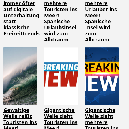
immer öfter
mehrere
mehrere
auf digitale
Touristen ins
Urlauber ins
Unterhaltung
Meer!
Meer!
statt
Spanische
Spanische
klassische
Urlaubsinsel
Insel wird
Freizeittrends
wird zum
zum
Albtraum
Albtraum
Gewaltige
Gigantische
Gigantische
Welle reißt
Welle zieht
Welle zieht
Touristen ins
Touristen ins
mehrere
Meer!
Meer!
Touristen ins