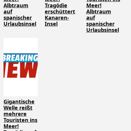
Albtraum
Tragödie
Meer!
auf
erschüttert
Albtraum
spanischer
Kanaren-
auf
Urlaubsinsel
Insel
spanischer
Urlaubsinsel
Gigantische
Welle reißt
mehrere
Touristen ins
Meer!