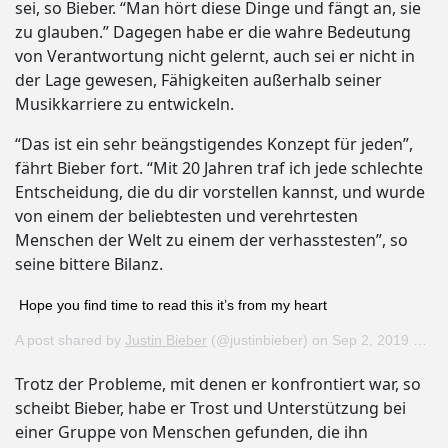
sei, so Bieber. “Man hört diese Dinge und fängt an, sie
zu glauben.” Dagegen habe er die wahre Bedeutung
von Verantwortung nicht gelernt, auch sei er nicht in
der Lage gewesen, Fähigkeiten außerhalb seiner
Musikkarriere zu entwickeln.
“Das ist ein sehr beängstigendes Konzept für jeden”,
fährt Bieber fort. “Mit 20 Jahren traf ich jede schlechte
Entscheidung, die du dir vorstellen kannst, und wurde
von einem der beliebtesten und verehrtesten
Menschen der Welt zu einem der verhasstesten”, so
seine bittere Bilanz.
Hope you find time to read this it’s from my heart
A post shared by
Justin Bieber
(@justinbieber) on
Sep 2, 2019 at 2:38pm PDT
Trotz der Probleme, mit denen er konfrontiert war, so
scheibt Bieber, habe er Trost und Unterstützung bei
einer Gruppe von Menschen gefunden, die ihn