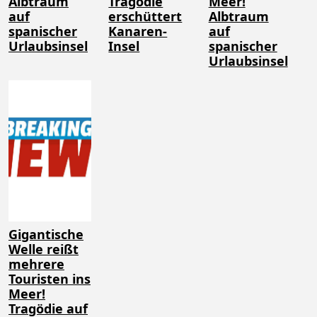
Albtraum
Tragödie
Meer!
auf
erschüttert
Albtraum
spanischer
Kanaren-
auf
Urlaubsinsel
Insel
spanischer
Urlaubsinsel
Gigantische
Welle reißt
mehrere
Touristen ins
Meer!
Tragödie auf