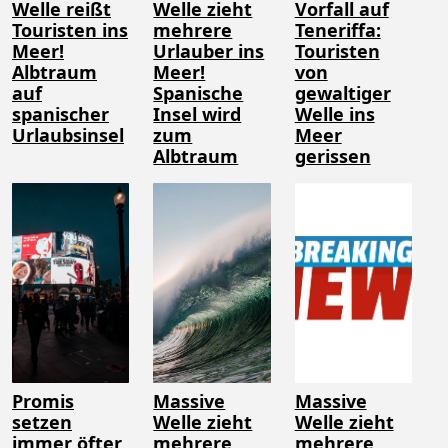
Welle reißt
Welle zieht
Vorfall auf
Touristen ins
mehrere
Teneriffa:
Meer!
Urlauber ins
Touristen
Albtraum
Meer!
von
auf
Spanische
gewaltiger
spanischer
Insel wird
Welle ins
Urlaubsinsel
zum
Meer
Albtraum
gerissen
Promis
Massive
Massive
setzen
Welle zieht
Welle zieht
immer öfter
mehrere
mehrere