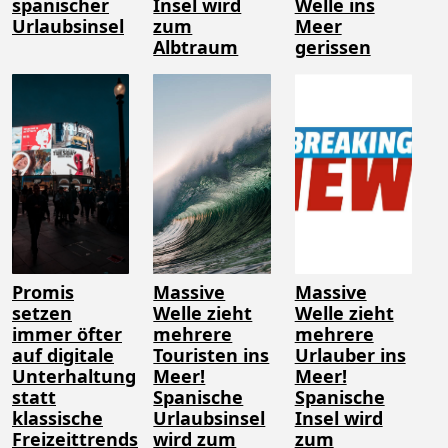
spanischer
Insel wird
Welle ins
Urlaubsinsel
zum
Meer
Albtraum
gerissen
Promis
Massive
Massive
setzen
Welle zieht
Welle zieht
immer öfter
mehrere
mehrere
auf digitale
Touristen ins
Urlauber ins
Unterhaltung
Meer!
Meer!
statt
Spanische
Spanische
klassische
Urlaubsinsel
Insel wird
Freizeittrends
wird zum
zum