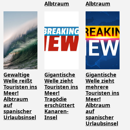
Albtraum
Albtraum
Gewaltige
Gigantische
Gigantische
Welle reißt
Welle zieht
Welle zieht
Touristen ins
Touristen ins
mehrere
Meer!
Meer!
Touristen ins
Albtraum
Tragödie
Meer!
auf
erschüttert
Albtraum
spanischer
Kanaren-
auf
Urlaubsinsel
Insel
spanischer
Urlaubsinsel