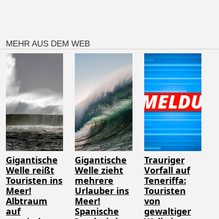
MEHR AUS DEM WEB
Gigantische
Gigantische
Trauriger
Welle reißt
Welle zieht
Vorfall auf
Touristen ins
mehrere
Teneriffa:
Meer!
Urlauber ins
Touristen
Albtraum
Meer!
von
auf
Spanische
gewaltiger