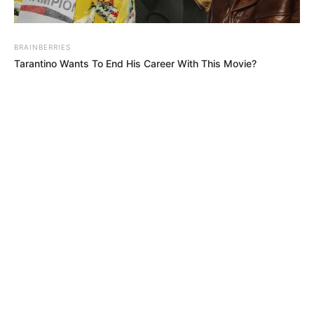
spanischer
Kanaren-
auf
Urlaubsinsel
Insel
spanischer
Urlaubsinsel
BRAINBERRIES
Tarantino Wants To End His Career With This Movie?
Gigantische
Welle reißt
mehrere
Touristen ins
Meer!
Tragödie auf
spanischer
Urlaubsinsel