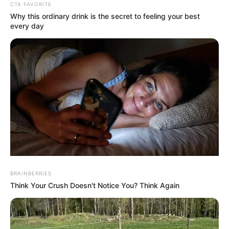
Meer!
Urlauber ins
Touristen
CTA FAVORITE
Albtraum
Meer!
von
Why this ordinary drink is the secret to feeling your best
auf
Spanische
gewaltiger
every day
spanischer
Insel wird
Welle ins
Urlaubsinsel
zum
Meer
Albtraum
gerissen
BRAINBERRIES
Promis
Massive
Massive
Think Your Crush Doesn't Notice You? Think Again
setzen
Welle zieht
Welle zieht
immer öfter
mehrere
mehrere
auf digitale
Touristen ins
Urlauber ins
Unterhaltung
Meer!
Meer!