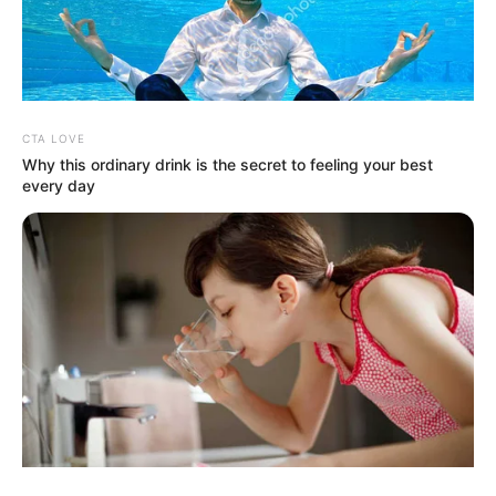
CTA LOVE
Why this ordinary drink is the secret to feeling your best
MEHR AUS DEM WEB
every day
Gigantische
Gigantische
Trauriger
Welle reißt
Welle zieht
Vorfall auf
Touristen ins
mehrere
Teneriffa: