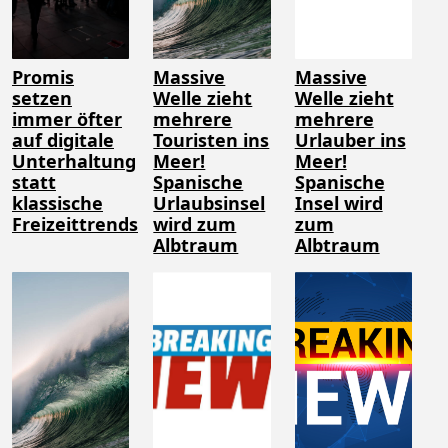
Promis
Massive
Massive
setzen
Welle zieht
Welle zieht
immer öfter
mehrere
mehrere
auf digitale
Touristen ins
Urlauber ins
Unterhaltung
Meer!
Meer!
statt
Spanische
Spanische
klassische
Urlaubsinsel
Insel wird
Freizeittrends
wird zum
zum
Albtraum
Albtraum