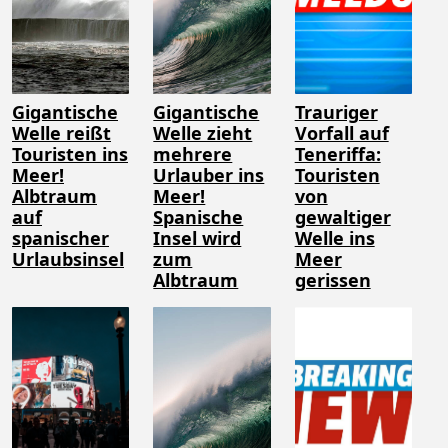
Gigantische
Gigantische
Trauriger
Welle reißt
Welle zieht
Vorfall auf
Touristen ins
mehrere
Teneriffa:
Meer!
Urlauber ins
Touristen
Albtraum
Meer!
von
auf
Spanische
gewaltiger
spanischer
Insel wird
Welle ins
Urlaubsinsel
zum
Meer
Albtraum
gerissen