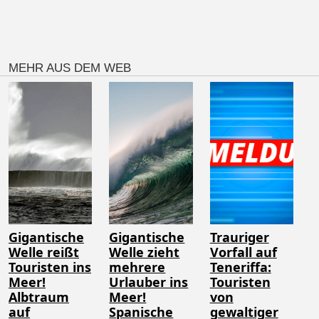
MEHR AUS DEM WEB
Gigantische
Gigantische
Trauriger
Welle reißt
Welle zieht
Vorfall auf
Touristen ins
mehrere
Teneriffa:
Meer!
Urlauber ins
Touristen
Albtraum
Meer!
von
auf
Spanische
gewaltiger