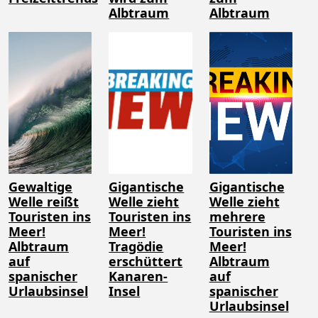
Albtraum
Albtraum
Gewaltige
Gigantische
Gigantische
Welle reißt
Welle zieht
Welle zieht
Touristen ins
Touristen ins
mehrere
Meer!
Meer!
Touristen ins
Albtraum
Tragödie
Meer!
auf
erschüttert
Albtraum
spanischer
Kanaren-
auf
Urlaubsinsel
Insel
spanischer
Urlaubsinsel