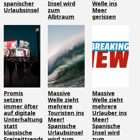
spanischer
Insel wird
Welle ins
Urlaubsinsel
zum
Meer
Albtraum
gerissen
Promis
Massive
Massive
setzen
Welle zieht
Welle zieht
immer öfter
mehrere
mehrere
auf digitale
Touristen ins
Urlauber ins
Unterhaltung
Meer!
Meer!
statt
Spanische
Spanische
klassische
Urlaubsinsel
Insel wird
Freizeittrends
wird zum
zum