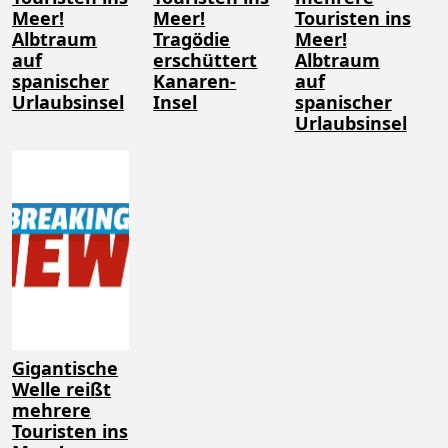
Meer!
Meer!
Touristen ins
Albtraum
Tragödie
Meer!
auf
erschüttert
Albtraum
spanischer
Kanaren-
auf
Urlaubsinsel
Insel
spanischer
Urlaubsinsel
Gigantische
Welle reißt
mehrere
Touristen ins