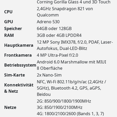
Corning Gorilla Glass 4 und 3D Touch
2,4GHz Snapdragon 821 von
CPU
Qualcomm
GPU
Adreno 530
Speicher
64GB oder 128GB
RAM
3GB oder 4GB LPDDR4
12 MP Sony IMX378, f/2.0, PDAF, Laser-
Hauptkamera
Autofokus, Dual-LED-Blitz
Frontkamera
4 MP Ultra-Pixel f/2.0
Android 6.0 Marshmallow mit MIUI
Betriebssystem
8 Oberfläche
Sim-Karte
2x Nano-Sim
NFC, Wi-Fi 802.11b/g/n/ac (2,4GHz /
Konnektivität
5GHz), Bluetooth 4.2, GPS, aGPS,
& Netz
Beidou
2G: 850/900/1800/1900MHz
Netze
3G: 850/1900/2100MHz
4G: 1800/2100/2600 (Bands 1, 3, 7)