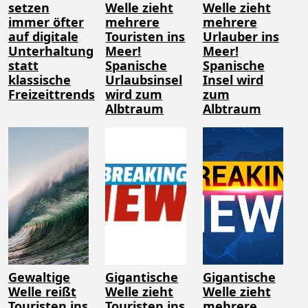
setzen
Welle zieht
Welle zieht
immer öfter
mehrere
mehrere
auf digitale
Touristen ins
Urlauber ins
Unterhaltung
Meer!
Meer!
statt
Spanische
Spanische
klassische
Urlaubsinsel
Insel wird
Freizeittrends
wird zum
zum
Albtraum
Albtraum
Gewaltige
Gigantische
Gigantische
Welle reißt
Welle zieht
Welle zieht
Touristen ins
Touristen ins
mehrere