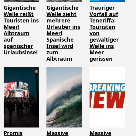
Gigantische
Gigantische
Trauriger
Welle reißt
Welle zieht
Vorfall auf
Touristen ins
mehrere
Teneriffa:
Meer!
Urlauber ins
Touristen
Albtraum
Meer!
von
auf
Spanische
gewaltiger
spanischer
Insel wird
Welle ins
Urlaubsinsel
zum
Meer
Albtraum
gerissen
Promis
Massive
Massive