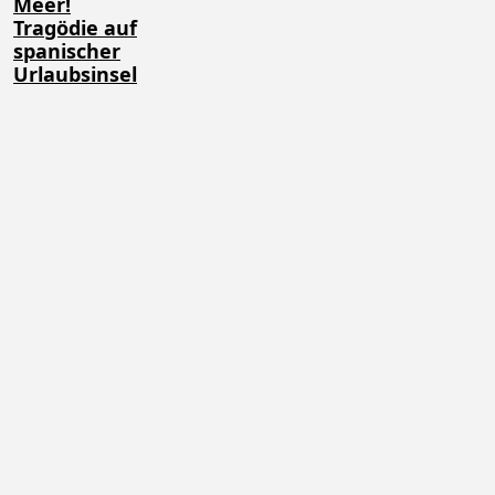
Meer!
Tragödie auf
spanischer
Urlaubsinsel