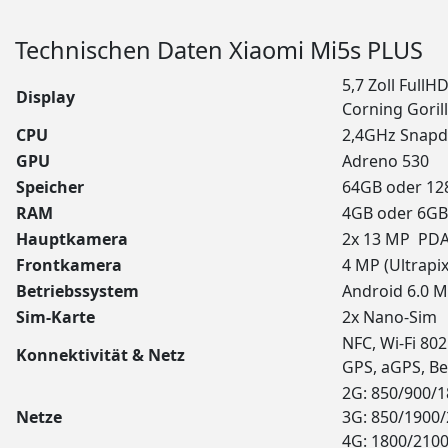
Technischen Daten Xiaomi Mi5s PLUS
5,7 Zoll Full
Display
Corning Goril
CPU
2,4GHz Snap
GPU
Adreno 530
Speicher
64GB oder 12
RAM
4GB oder 6G
Hauptkamera
2x 13 MP PDAF
Frontkamera
4 MP (Ultrapix
Betriebssystem
Android 6.0 
Sim-Karte
2x Nano-Sim
NFC, Wi-Fi 802
Konnektivität & Netz
GPS, aGPS, B
2G: 850/900/
Netze
3G: 850/1900
4G: 1800/2100/