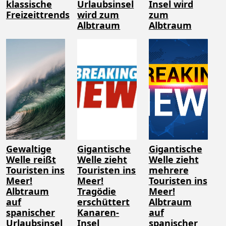
klassische
Urlaubsinsel
Insel wird
Freizeittrends
wird zum
zum
Albtraum
Albtraum
Gewaltige
Gigantische
Gigantische
Welle reißt
Welle zieht
Welle zieht
Touristen ins
Touristen ins
mehrere
Meer!
Meer!
Touristen ins
Albtraum
Tragödie
Meer!
auf
erschüttert
Albtraum
spanischer
Kanaren-
auf
Urlaubsinsel
Insel
spanischer