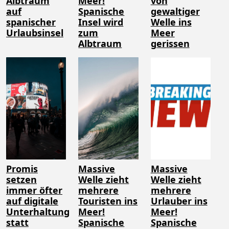
Albtraum
Meer!
von
auf
Spanische
gewaltiger
spanischer
Insel wird
Welle ins
Urlaubsinsel
zum
Meer
Albtraum
gerissen
Promis
Massive
Massive
setzen
Welle zieht
Welle zieht
immer öfter
mehrere
mehrere
auf digitale
Touristen ins
Urlauber ins
Unterhaltung
Meer!
Meer!
statt
Spanische
Spanische