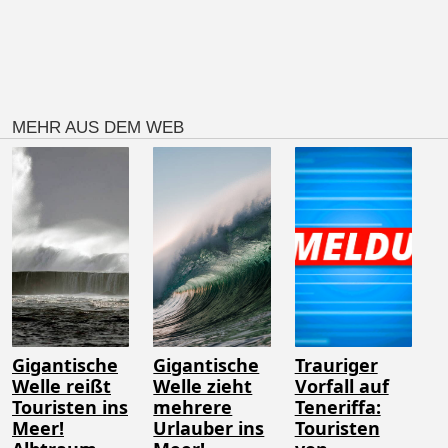
MEHR AUS DEM WEB
Gigantische
Gigantische
Trauriger
Welle reißt
Welle zieht
Vorfall auf
Touristen ins
mehrere
Teneriffa:
Meer!
Urlauber ins
Touristen