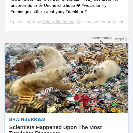
unseren Sohn 😘 Unendliche liebe ❤️ #wearefamily
#meinegoldstücke #babyboy #dankbar #
A post shared by
Sidney Hoffmann
(@sidneyhoffmann) on
Jun 11