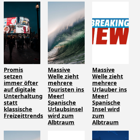
Promis
Massive
Massive
setzen
Welle zieht
Welle zieht
immer öfter
mehrere
mehrere
auf digitale
Touristen ins
Urlauber ins
Unterhaltung
Meer!
Meer!
statt
Spanische
Spanische
klassische
Urlaubsinsel
Insel wird
Freizeittrends
wird zum
zum
Albtraum
Albtraum