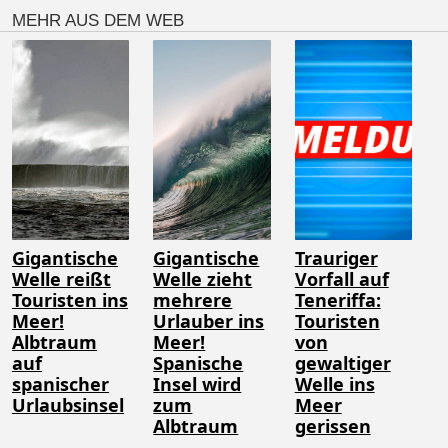
MEHR AUS DEM WEB
Gigantische
Gigantische
Trauriger
Welle reißt
Welle zieht
Vorfall auf
Touristen ins
mehrere
Teneriffa:
Meer!
Urlauber ins
Touristen
Albtraum
Meer!
von
auf
Spanische
gewaltiger
spanischer
Insel wird
Welle ins
Urlaubsinsel
zum
Meer
Albtraum
gerissen