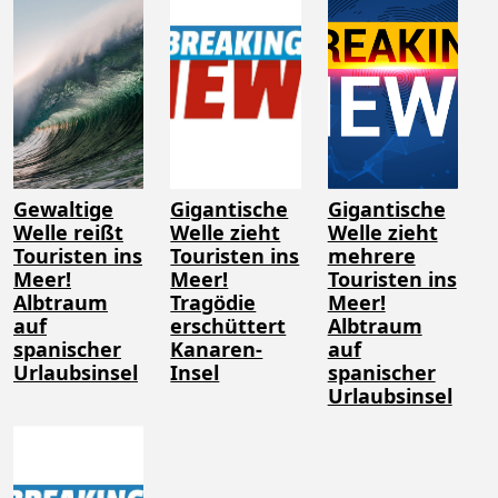
Gewaltige
Gigantische
Gigantische
Welle reißt
Welle zieht
Welle zieht
Touristen ins
Touristen ins
mehrere
Meer!
Meer!
Touristen ins
Albtraum
Tragödie
Meer!
auf
erschüttert
Albtraum
spanischer
Kanaren-
auf
Urlaubsinsel
Insel
spanischer
Urlaubsinsel