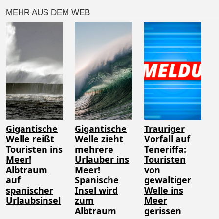
MEHR AUS DEM WEB
Gigantische
Gigantische
Trauriger
Welle reißt
Welle zieht
Vorfall auf
Touristen ins
mehrere
Teneriffa:
Meer!
Urlauber ins
Touristen
Albtraum
Meer!
von
auf
Spanische
gewaltiger
spanischer
Insel wird
Welle ins
Urlaubsinsel
zum
Meer
Albtraum
gerissen