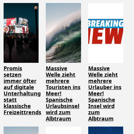
Promis
Massive
Massive
setzen
Welle zieht
Welle zieht
immer öfter
mehrere
mehrere
auf digitale
Touristen ins
Urlauber ins
Unterhaltung
Meer!
Meer!
statt
Spanische
Spanische
klassische
Urlaubsinsel
Insel wird
Freizeittrends
wird zum
zum
Albtraum
Albtraum