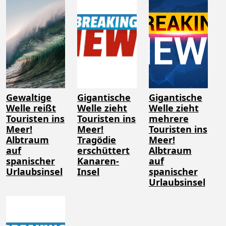
Gewaltige
Gigantische
Gigantische
Welle reißt
Welle zieht
Welle zieht
Touristen ins
Touristen ins
mehrere
Meer!
Meer!
Touristen ins
Albtraum
Tragödie
Meer!
auf
erschüttert
Albtraum
spanischer
Kanaren-
auf
Urlaubsinsel
Insel
spanischer
Urlaubsinsel