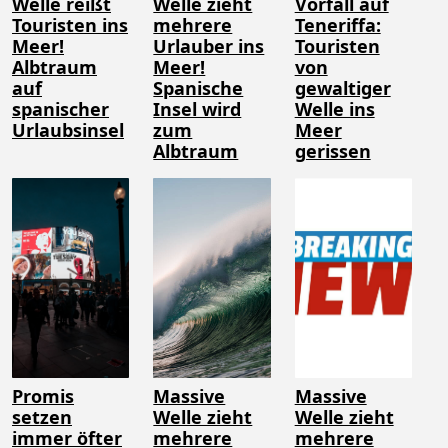
Welle reißt
Welle zieht
Vorfall auf
Touristen ins
mehrere
Teneriffa:
Meer!
Urlauber ins
Touristen
Albtraum
Meer!
von
auf
Spanische
gewaltiger
spanischer
Insel wird
Welle ins
Urlaubsinsel
zum
Meer
Albtraum
gerissen
Promis
Massive
Massive
setzen
Welle zieht
Welle zieht
immer öfter
mehrere
mehrere