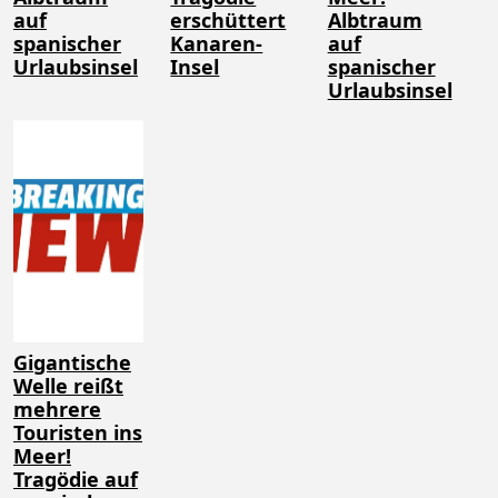
auf
erschüttert
Albtraum
spanischer
Kanaren-
auf
Urlaubsinsel
Insel
spanischer
Urlaubsinsel
Gigantische
Welle reißt
mehrere
Touristen ins
Meer!
Tragödie auf