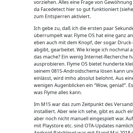
vorziehen. Alles eine Frage von Gewöhnung 
da Facedetect hier so gut funktioniert (sie
zum Entsperren aktiviert.
Ich gebe zu, daß ich die ersten paar Sekun
überrumpelt war. Flyme OS hat eine ganz and
eben auch mit dem Knopf, der sogar Druck-
abgibt, gearbeitet. Wie kriege ich nochmal 
das mache? Ein wenig Internet-Recherche ha
ausprobieren. Flyme OS bietet hunderte klei
seinem 0815-Androidschema lösen kann und s
einlässt, wird imho absolut belohnt. Aus e
wenigen Augenblicken ein “Wow, genial!”. Es 
was Flyme alles kann.
Im M15 war das zum Zeitpunkt des Versandes
installiert. Aber wie ich sehe, gibt es auch
aber noch nicht manuell eingespielt war. 
mit Playstore etc. sind OTA-Updates nämlic
Android-Patchlevel war mit Stand Mai 2018 e