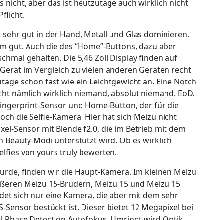
s nicht, aber das ist heutzutage auch wirklich nicht
flicht.
t sehr gut in der Hand, Metall und Glas dominieren.
rem gut. Auch die des “Home”-Buttons, dazu aber
chmal gehalten. Die 5,46 Zoll Display finden auf
 Gerät im Vergleich zu vielen anderen Geräten recht
age schon fast wie ein Leichtgewicht an. Eine Notch
ucht nämlich wirklich niemand, absolut niemand. EoD.
Fingerprint-Sensor und Home-Button, der für die
och die Selfie-Kamera. Hier hat sich Meizu nicht
el-Sensor mit Blende f2.0, die im Betrieb mit dem
 Beauty-Modi unterstützt wird. Ob es wirklich
elfies von yours truly bewerten.
 wurde, finden wir die Haupt-Kamera. Im kleinen Meizu
ößeren Meizu 15-Brüdern, Meizu 15 und Meizu 15
det sich nur eine Kamera, die aber mit dem sehr
Sensor bestückt ist. Dieser bietet 12 Megapixel bei
xel Phase Detection Autofokus. Umringt wird Optik