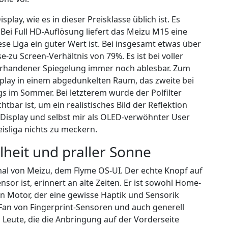
play, wie es in dieser Preisklasse üblich ist. Es
 Bei Full HD-Auflösung liefert das Meizu M15 eine
iese Liga ein guter Wert ist. Bei insgesamt etwas über
-zu Screen-Verhältnis von 79%. Es ist bei voller
orhandener Spiegelung immer noch ablesbar. Zum
isplay in einem abgedunkelten Raum, das zweite bei
s im Sommer. Bei letzterem wurde der Polfilter
htbar ist, um ein realistisches Bild der Reflektion
s Display und selbst mir als OLED-verwöhnter User
reisliga nichts zu meckern.
lheit und praller Sonne
l von Meizu, dem Flyme OS-UI. Der echte Knopf auf
nsor ist, erinnert an alte Zeiten. Er ist sowohl Home-
en Motor, der eine gewisse Haptik und Sensorik
n Fan von Fingerprint-Sensoren und auch generell
h Leute, die die Anbringung auf der Vorderseite