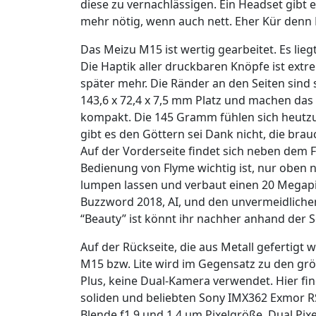
diese zu vernachlässigen. Ein Headset gibt e
mehr nötig, wenn auch nett. Eher Kür denn P
Das Meizu M15 ist wertig gearbeitet. Es lieg
Die Haptik aller druckbaren Knöpfe ist ext
später mehr. Die Ränder an den Seiten sind s
143,6 x 72,4 x 7,5 mm Platz und machen das
kompakt. Die 145 Gramm fühlen sich heutzut
gibt es den Göttern sei Dank nicht, die bra
Auf der Vorderseite findet sich neben dem 
Bedienung von Flyme wichtig ist, nur oben n
lumpen lassen und verbaut einen 20 Megapix
Buzzword 2018, AI, und den unvermeidlichen
“Beauty” ist könnt ihr nachher anhand der S
Auf der Rückseite, die aus Metall gefertigt
M15 bzw. Lite wird im Gegensatz zu den gr
Plus, keine Dual-Kamera verwendet. Hier fin
soliden und beliebten Sony IMX362 Exmor RS-
Blende f1.9 und 1.4 µm Pixelgröße, Dual Pi