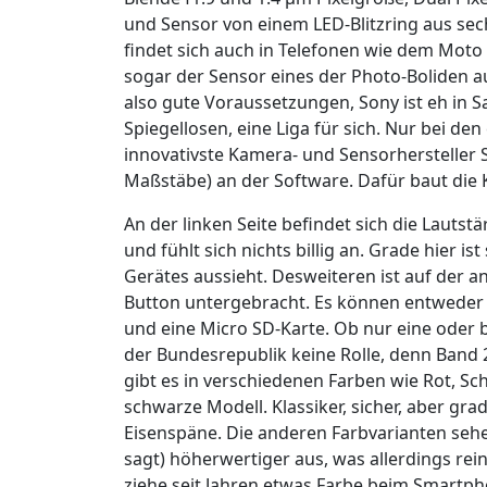
und Sensor von einem LED-Blitzring aus se
findet sich auch in Telefonen wie dem Moto
sogar der Sensor eines der Photo-Boliden 
also gute Voraussetzungen, Sony ist eh in 
Spiegellosen, eine Liga für sich. Nur bei d
innovativste Kamera- und Sensorhersteller So
Maßstäbe) an der Software. Dafür baut die 
An der linken Seite befindet sich die Lautstä
und fühlt sich nichts billig an. Grade hier is
Gerätes aussieht. Desweiteren ist auf der 
Button untergebracht. Es können entweder
und eine Micro SD-Karte. Ob nur eine oder b
der Bundesrepublik keine Rolle, denn Band 
gibt es in verschiedenen Farben wie Rot, 
schwarze Modell. Klassiker, sicher, aber gr
Eisenspäne. Die anderen Farbvarianten sehe
sagt) höherwertiger aus, was allerdings rei
ziehe seit Jahren etwas Farbe beim Smartph