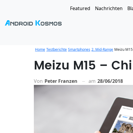
Featured
Nachrichten
Bl
Home
Testberichte
Smartphones
2. Mid-Range
Meizu M15 
Meizu M15 – Chi
Von
Peter Franzen
am
28/06/2018