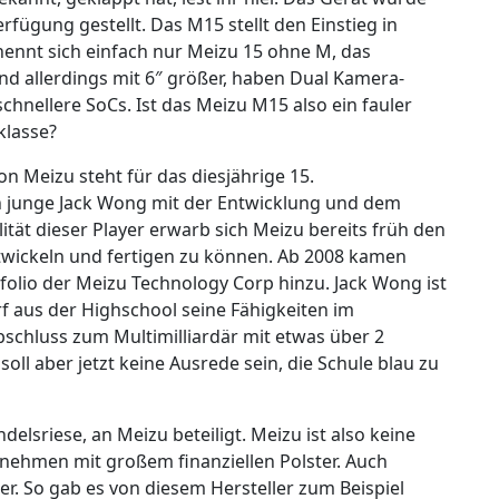
rfügung gestellt. Das M15 stellt den Einstieg in
nennt sich einfach nur Meizu 15 ohne M, das
ind allerdings mit 6″ größer, haben Dual Kamera-
hnellere SoCs. Ist das Meizu M15 also ein fauler
klasse?
n Meizu steht für das diesjährige 15.
ch junge Jack Wong mit der Entwicklung und dem
tät dieser Player erwarb sich Meizu bereits früh den
ntwickeln und fertigen zu können. Ab 2008 kamen
olio der Meizu Technology Corp hinzu. Jack Wong ist
 aus der Highschool seine Fähigkeiten im
bschluss zum Multimilliardär mit etwas über 2
ll aber jetzt keine Ausrede sein, die Schule blau zu
delsriese, an Meizu beteiligt. Meizu ist also keine
rnehmen mit großem finanziellen Polster. Auch
. So gab es von diesem Hersteller zum Beispiel