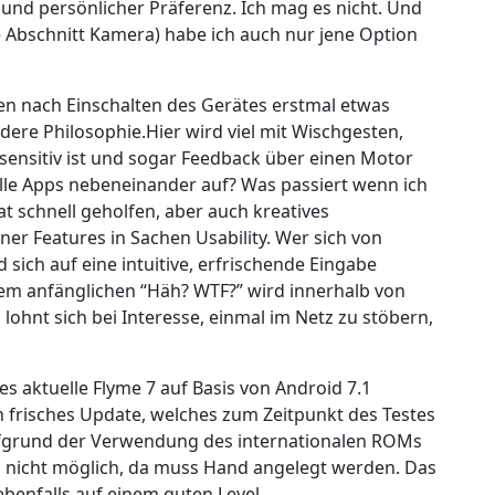
und persönlicher Präferenz. Ich mag es nicht. Und
he Abschnitt Kamera) habe ich auch nur jene Option
den nach Einschalten des Gerätes erstmal etwas
ere Philosophie.Hier wird viel mit Wischgesten,
sensitiv ist und sogar Feedback über einen Motor
alle Apps nebeneinander auf? Was passiert wenn ich
t schnell geholfen, aber auch kreatives
ner Features in Sachen Usability. Wer sich von
ich auf eine intuitive, erfrischende Eingabe
inem anfänglichen “Häh? WTF?” wird innerhalb von
lohnt sich bei Interesse, einmal im Netz zu stöbern,
 aktuelle Flyme 7 auf Basis von Android 7.1
 ein frisches Update, welches zum Zeitpunkt des Testes
Aufgrund der Verwendung des internationalen ROMs
h nicht möglich, da muss Hand angelegt werden. Das
benfalls auf einem guten Level.