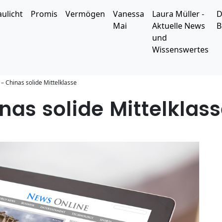
aulicht
Promis
Vermögen
Vanessa
Laura Müller -
D
Mai
Aktuelle News
B
und
Wissenswertes
– Chinas solide Mittelklasse
nas solide Mittelklas