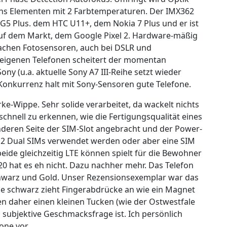
chs Elementen mit 2 Farbtemperaturen. Der IMX362
 G5 Plus. dem HTC U11+, dem Nokia 7 Plus und er ist
auf dem Markt, dem Google Pixel 2. Hardware-mäßig
Sachen Fotosensoren, auch bei DSLR und
en eigenen Telefonen scheitert der momentan
ny (u.a. aktuelle Sony A7 III-Reihe setzt wieder
Konkurrenz halt mit Sony-Sensoren gute Telefone.
rke-Wippe. Sehr solide verarbeitet, da wackelt nichts
t schnell zu erkennen, wie die Fertigungsqualität eines
anderen Seite der SIM-Slot angebracht und der Power-
 2 Dual SIMs verwendet werden oder aber eine SIM
eide gleichzeitig LTE können spielt für die Bewohner
20 hat es eh nicht. Dazu nachher mehr. Das Telefon
Schwarz und Gold. Unser Rezensionsexemplar war das
ade schwarz zieht Fingerabdrücke an wie ein Magnet
n daher einen kleinen Tucken (wie der Ostwestfale
n subjektive Geschmacksfrage ist. Ich persönlich
one vor.