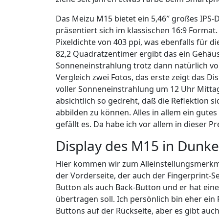
Das Meizu M15 bietet ein 5,46″ großes IPS-Dis
präsentiert sich im klassischen 16:9 Format.
Pixeldichte von 403 ppi, was ebenfalls für d
82,2 Quadratzentimer ergibt das ein Gehäuse
Sonneneinstrahlung trotz dann natürlich v
Vergleich zwei Fotos, das erste zeigt das D
voller Sonneneinstrahlung um 12 Uhr Mittag
absichtlich so gedreht, daß die Reflektion sic
abbilden zu können. Alles in allem ein gute
gefällt es. Da habe ich vor allem in dieser P
Display des M15 in Dunke
Hier kommen wir zum Alleinstellungsmerkma
der Vorderseite, der auch der Fingerprint-Se
Button als auch Back-Button und er hat ein
übertragen soll. Ich persönlich bin eher ei
Buttons auf der Rückseite, aber es gibt auc