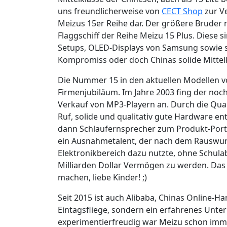
uns freundlicherweise von
CECT Shop
zur Ve
Meizus 15er Reihe dar. Der größere Bruder 
Flaggschiff der Reihe Meizu 15 Plus. Diese s
Setups, OLED-Displays von Samsung sowie sc
Kompromiss oder doch Chinas solide Mittel
Die Nummer 15 in den aktuellen Modellen vo
Firmenjubiläum. Im Jahre 2003 fing der no
Verkauf von MP3-Playern an. Durch die Quali
Ruf, solide und qualitativ gute Hardware e
dann Schlaufernsprecher zum Produkt-Portf
ein Ausnahmetalent, der nach dem Rauswurf
Elektronikbereich dazu nutzte, ohne Schula
Milliarden Dollar Vermögen zu werden. Das so
machen, liebe Kinder! ;)
Seit 2015 ist auch Alibaba, Chinas Online-Han
Eintagsfliege, sondern ein erfahrenes Unte
experimentierfreudig war Meizu schon immer