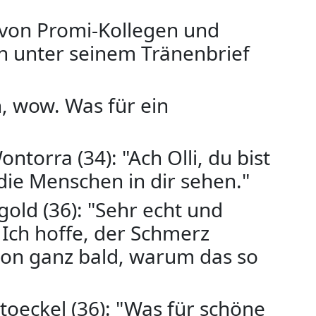
g von Promi-Kollegen und
en unter seinem Tränenbrief
h, wow. Was für ein
torra (34): "Ach Olli, du bist
 die Menschen in dir sehen."
old (36): "Sehr echt und
.) Ich hoffe, der Schmerz
hon ganz bald, warum das so
 Stoeckel (36): "Was für schöne