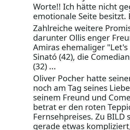
Worte!! Ich hätte nicht ge
emotionale Seite besitzt. E
Zahlreiche weitere Promi
darunter Ollis enger Freu
Amiras ehemaliger "Let'
Sinató (42), die Comedians
(32) ...
Oliver Pocher hatte seinen
noch am Tag seines Lieb
seinem Freund und Comed
betrat er den roten Tepp
Fernsehpreises. Zu BILD sa
gerade etwas kompliziert, 