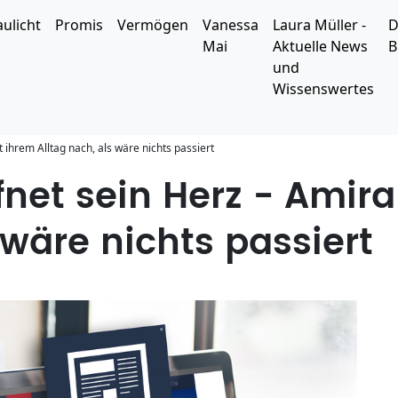
aulicht
Promis
Vermögen
Vanessa
Laura Müller -
D
Mai
Aktuelle News
B
und
Wissenswertes
 ihrem Alltag nach, als wäre nichts passiert
fnet sein Herz - Amir
 wäre nichts passiert