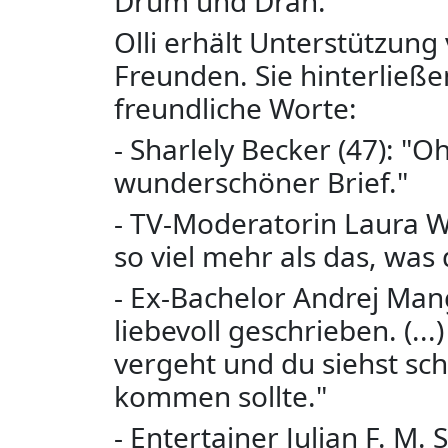
Drum und Dran.
Olli erhält Unterstützun
Freunden. Sie hinterließ
freundliche Worte:
- Sharlely Becker (47): "O
wunderschöner Brief."
- TV-Moderatorin Laura Won
so viel mehr als das, was
- Ex-Bachelor Andrej Mang
liebevoll geschrieben. (..
vergeht und du siehst sc
kommen sollte."
- Entertainer Julian F. M.