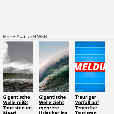
MEHR AUS DEM WEB
Gigantische
Gigantische
Trauriger
Welle reißt
Welle zieht
Vorfall auf
Touristen ins
mehrere
Teneriffa:
Meer!
Urlauber ins
Touristen