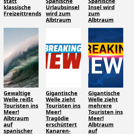
statt
Spanische
Spanische
klassische
Urlaubsinsel
Insel wird
Freizeittrends
wird zum
zum
Albtraum
Albtraum
Gewaltige
Gigantische
Gigantische
Welle reißt
Welle zieht
Welle zieht
Touristen ins
Touristen ins
mehrere
Meer!
Meer!
Touristen ins
Albtraum
Tragödie
Meer!
auf
erschüttert
Albtraum
spanischer
Kanaren-
auf