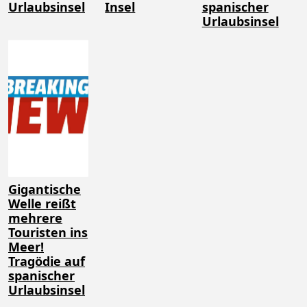
Urlaubsinsel
Insel
spanischer
Urlaubsinsel
Gigantische
Welle reißt
mehrere
Touristen ins
Meer!
Tragödie auf
spanischer
Urlaubsinsel