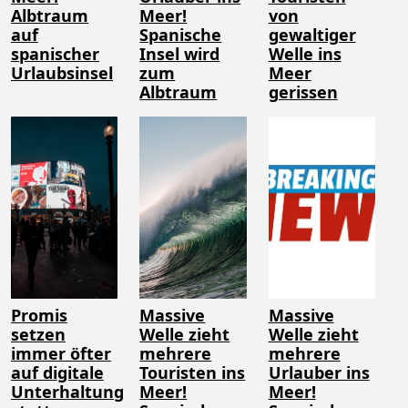
Albtraum
Meer!
von
auf
Spanische
gewaltiger
spanischer
Insel wird
Welle ins
Urlaubsinsel
zum
Meer
Albtraum
gerissen
Promis
Massive
Massive
setzen
Welle zieht
Welle zieht
immer öfter
mehrere
mehrere
auf digitale
Touristen ins
Urlauber ins
Unterhaltung
Meer!
Meer!