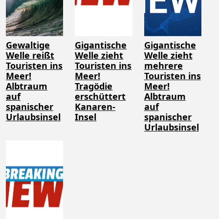
Gewaltige
Gigantische
Gigantische
Welle reißt
Welle zieht
Welle zieht
Touristen ins
Touristen ins
mehrere
Meer!
Meer!
Touristen ins
Albtraum
Tragödie
Meer!
auf
erschüttert
Albtraum
spanischer
Kanaren-
auf
Urlaubsinsel
Insel
spanischer
Urlaubsinsel