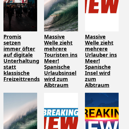
Promis
Massive
Massive
setzen
Welle zieht
Welle zieht
immer öfter
mehrere
mehrere
auf digitale
Touristen ins
Urlauber ins
Unterhaltung
Meer!
Meer!
statt
Spanische
Spanische
klassische
Urlaubsinsel
Insel wird
Freizeittrends
wird zum
zum
Albtraum
Albtraum