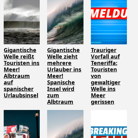
Gigantische
Gigantische
Trauriger
Welle reißt
Welle zieht
Vorfall auf
Touristen ins
mehrere
Teneriffa:
Meer!
Urlauber ins
Touristen
Albtraum
Meer!
von
auf
Spanische
gewaltiger
spanischer
Insel wird
Welle ins
Urlaubsinsel
zum
Meer
Albtraum
gerissen