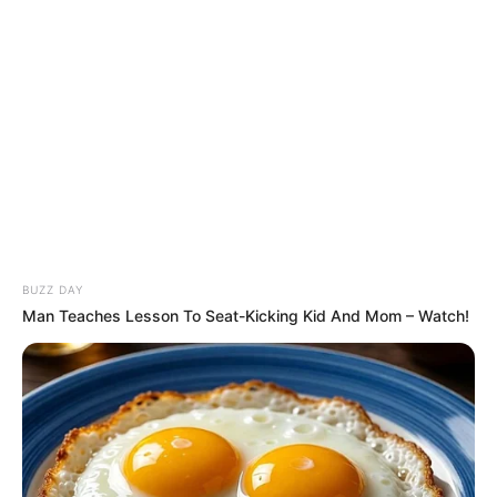
Promis
Massive
Massive
setzen
Welle zieht
Welle zieht
immer öfter
mehrere
mehrere
auf digitale
Touristen ins
Urlauber ins
Unterhaltung
Meer!
Meer!
statt
Spanische
Spanische
klassische
Urlaubsinsel
Insel wird
Freizeittrends
wird zum
zum
Albtraum
Albtraum
BUZZ DAY
Man Teaches Lesson To Seat-Kicking Kid And Mom – Watch!