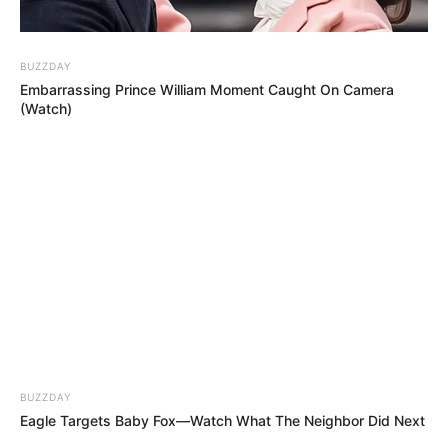
BUZZDAY
Embarrassing Prince William Moment Caught On Camera
(Watch)
Gigantische
Gigantische
Trauriger
Welle reißt
Welle zieht
Vorfall auf
Touristen ins
mehrere
Teneriffa:
Meer!
Urlauber ins
Touristen
Albtraum
Meer!
von
auf
Spanische
gewaltiger
spanischer
Insel wird
Welle ins
Urlaubsinsel
zum
Meer
Albtraum
gerissen
BUZZDAY
Eagle Targets Baby Fox—Watch What The Neighbor Did Next