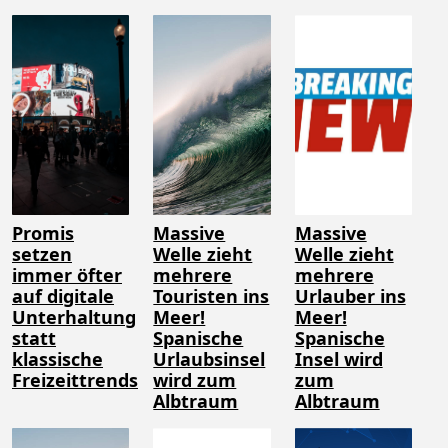
Promis
Massive
Massive
setzen
Welle zieht
Welle zieht
immer öfter
mehrere
mehrere
auf digitale
Touristen ins
Urlauber ins
Unterhaltung
Meer!
Meer!
statt
Spanische
Spanische
klassische
Urlaubsinsel
Insel wird
Freizeittrends
wird zum
zum
Albtraum
Albtraum