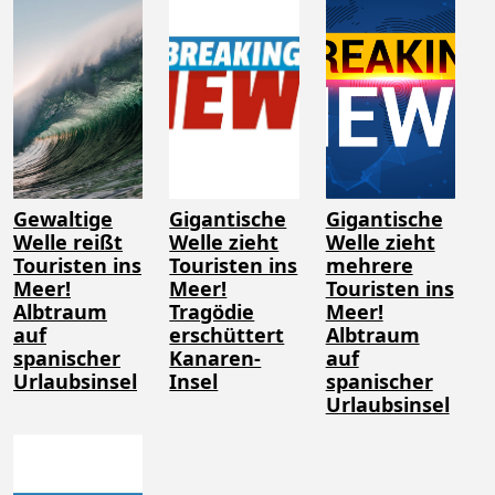
Gewaltige
Gigantische
Gigantische
Welle reißt
Welle zieht
Welle zieht
Touristen ins
Touristen ins
mehrere
Meer!
Meer!
Touristen ins
Albtraum
Tragödie
Meer!
auf
erschüttert
Albtraum
spanischer
Kanaren-
auf
Urlaubsinsel
Insel
spanischer
Urlaubsinsel