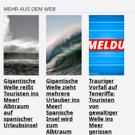
MEHR AUS DEM WEB
Gigantische
Gigantische
Trauriger
Welle reißt
Welle zieht
Vorfall auf
Touristen ins
mehrere
Teneriffa:
Meer!
Urlauber ins
Touristen
Albtraum
Meer!
von
auf
Spanische
gewaltiger
spanischer
Insel wird
Welle ins
Urlaubsinsel
zum
Meer
Albtraum
gerissen