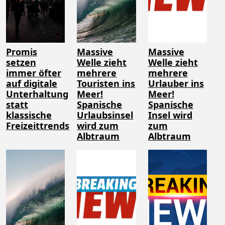
Promis
Massive
Massive
setzen
Welle zieht
Welle zieht
immer öfter
mehrere
mehrere
auf digitale
Touristen ins
Urlauber ins
Unterhaltung
Meer!
Meer!
statt
Spanische
Spanische
klassische
Urlaubsinsel
Insel wird
Freizeittrends
wird zum
zum
Albtraum
Albtraum