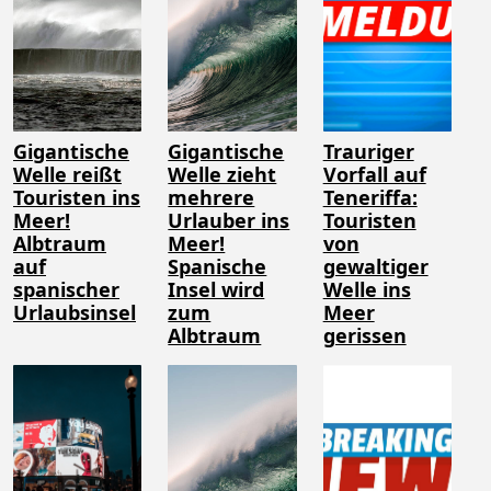
Gigantische
Gigantische
Trauriger
Welle reißt
Welle zieht
Vorfall auf
Touristen ins
mehrere
Teneriffa:
Meer!
Urlauber ins
Touristen
Albtraum
Meer!
von
auf
Spanische
gewaltiger
spanischer
Insel wird
Welle ins
Urlaubsinsel
zum
Meer
Albtraum
gerissen