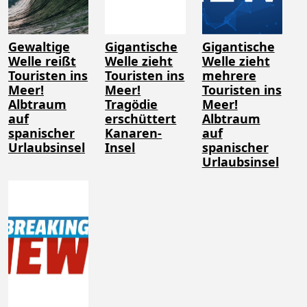
Gewaltige
Gigantische
Gigantische
Welle reißt
Welle zieht
Welle zieht
Touristen ins
Touristen ins
mehrere
Meer!
Meer!
Touristen ins
Albtraum
Tragödie
Meer!
auf
erschüttert
Albtraum
spanischer
Kanaren-
auf
Urlaubsinsel
Insel
spanischer
Urlaubsinsel