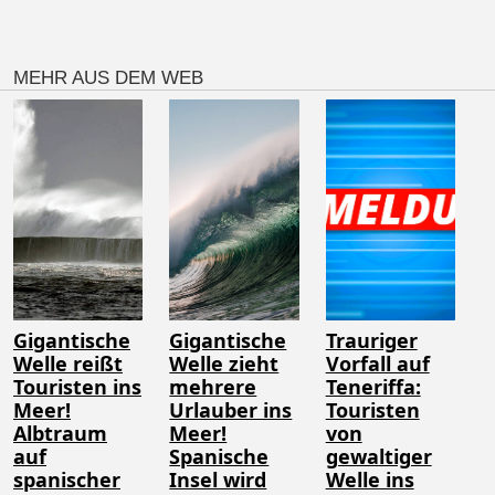
MEHR AUS DEM WEB
Gigantische
Gigantische
Trauriger
Welle reißt
Welle zieht
Vorfall auf
Touristen ins
mehrere
Teneriffa:
Meer!
Urlauber ins
Touristen
Albtraum
Meer!
von
auf
Spanische
gewaltiger
spanischer
Insel wird
Welle ins