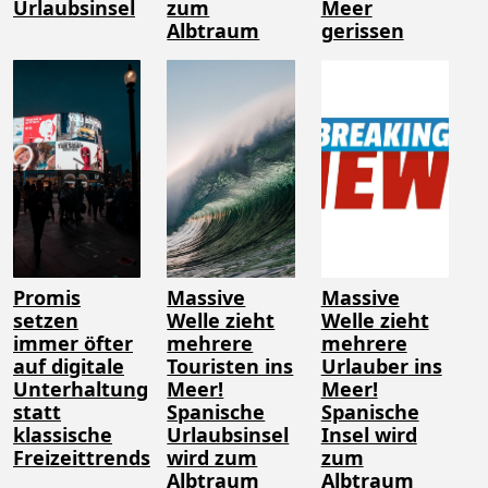
Urlaubsinsel
zum
Meer
Albtraum
gerissen
Promis
Massive
Massive
setzen
Welle zieht
Welle zieht
immer öfter
mehrere
mehrere
auf digitale
Touristen ins
Urlauber ins
Unterhaltung
Meer!
Meer!
statt
Spanische
Spanische
klassische
Urlaubsinsel
Insel wird
Freizeittrends
wird zum
zum
Albtraum
Albtraum