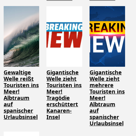
Gewaltige
Gigantische
Gigantische
Welle reißt
Welle zieht
Welle zieht
Touristen ins
Touristen ins
mehrere
Meer!
Meer!
Touristen ins
Albtraum
Tragödie
Meer!
auf
erschüttert
Albtraum
spanischer
Kanaren-
auf
Urlaubsinsel
Insel
spanischer
Urlaubsinsel