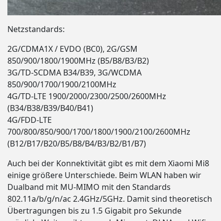
Netzstandards:
2G/CDMA1X / EVDO (BC0), 2G/GSM
850/900/1800/1900MHz (B5/B8/B3/B2)
3G/TD-SCDMA B34/B39, 3G/WCDMA
850/900/1700/1900/2100MHz
4G/TD-LTE 1900/2000/2300/2500/2600MHz
(B34/B38/B39/B40/B41)
4G/FDD-LTE
700/800/850/900/1700/1800/1900/2100/2600MHz
(B12/B17/B20/B5/B8/B4/B3/B2/B1/B7)
Auch bei der Konnektivität gibt es mit dem Xiaomi Mi8
einige größere Unterschiede. Beim WLAN haben wir
Dualband mit MU-MIMO mit den Standards
802.11a/b/g/n/ac 2.4GHz/5GHz. Damit sind theoretisch
Übertragungen bis zu 1.5 Gigabit pro Sekunde