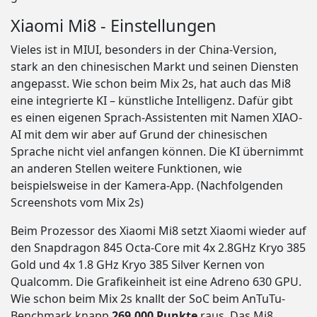
Xiaomi Mi8 - Einstellungen
Vieles ist in MIUI, besonders in der China-Version,
stark an den chinesischen Markt und seinen Diensten
angepasst. Wie schon beim Mix 2s, hat auch das Mi8
eine integrierte KI – künstliche Intelligenz. Dafür gibt
es einen eigenen Sprach-Assistenten mit Namen XIAO-
AI mit dem wir aber auf Grund der chinesischen
Sprache nicht viel anfangen können. Die KI übernimmt
an anderen Stellen weitere Funktionen, wie
beispielsweise in der Kamera-App. (Nachfolgenden
Screenshots vom Mix 2s)
Beim Prozessor des Xiaomi Mi8 setzt Xiaomi wieder auf
den Snapdragon 845 Octa-Core mit 4x 2.8GHz Kryo 385
Gold und 4x 1.8 GHz Kryo 385 Silver Kernen von
Qualcomm. Die Grafikeinheit ist eine Adreno 630 GPU.
Wie schon beim Mix 2s knallt der SoC beim AnTuTu-
Benchmark knapp
269.000 Punkte
raus. Das Mi8