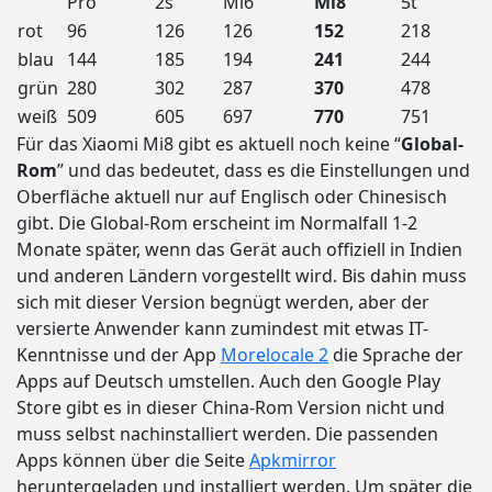
Pro
2s
Mi6
Mi8
5t
rot
96
126
126
152
218
blau
144
185
194
241
244
grün
280
302
287
370
478
weiß
509
605
697
770
751
Für das Xiaomi Mi8 gibt es aktuell noch keine “
Global-
Rom
” und das bedeutet, dass es die Einstellungen und
Oberfläche aktuell nur auf Englisch oder Chinesisch
gibt. Die Global-Rom erscheint im Normalfall 1-2
Monate später, wenn das Gerät auch offiziell in Indien
und anderen Ländern vorgestellt wird. Bis dahin muss
sich mit dieser Version begnügt werden, aber der
versierte Anwender kann zumindest mit etwas IT-
Kenntnisse und der App
Morelocale 2
die Sprache der
Apps auf Deutsch umstellen. Auch den Google Play
Store gibt es in dieser China-Rom Version nicht und
muss selbst nachinstalliert werden. Die passenden
Apps können über die Seite
Apkmirror
heruntergeladen und installiert werden. Um später die