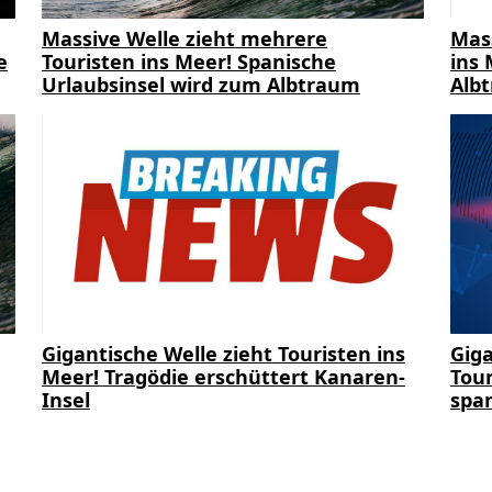
Massive Welle zieht mehrere
Mas
e
Touristen ins Meer! Spanische
ins 
Urlaubsinsel wird zum Albtraum
Alb
Gigantische Welle zieht Touristen ins
Giga
Meer! Tragödie erschüttert Kanaren-
Tour
Insel
span