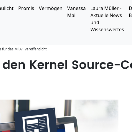
aulicht
Promis
Vermögen
Vanessa
Laura Müller -
D
Mai
Aktuelle News
B
und
Wissenswertes
 für das Mi A1 veröffentlicht
t den Kernel Source-C